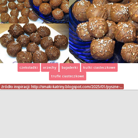
czekoladki
orzechy
bajaderki
kulki ciasteczkowe
trufle ciasteczkowe
źródło inspiracji:
http://smaki-katriny.blogspot.com/2025/01/pyszne-…