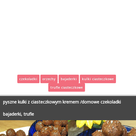
czekoladki
orzechy
bajaderki
kulki ciasteczkowe
trufle ciasteczkowe
pyszne kulki z ciasteczkowym kremem /domowe czekoladki
bajaderki, trufle