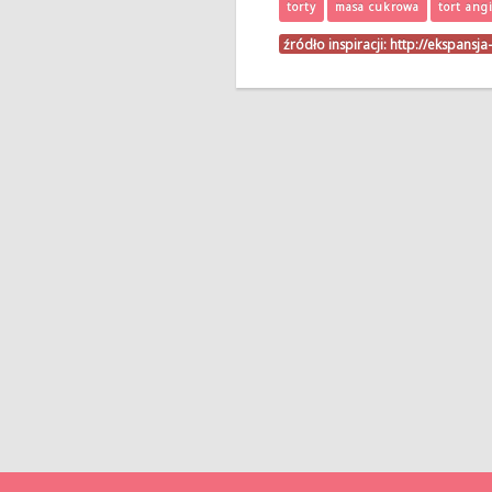
torty
masa cukrowa
tort angi
źródło inspiracji:
http://ekspansj