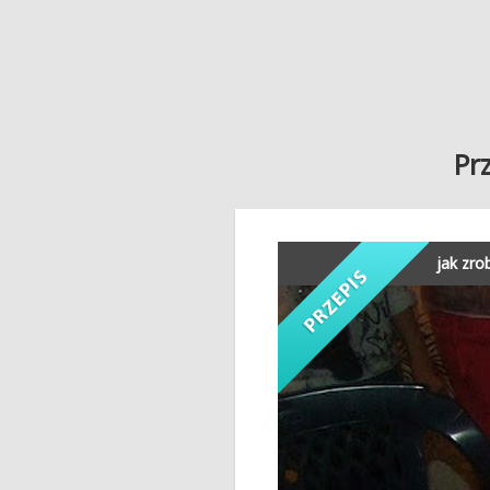
Pr
jak zro