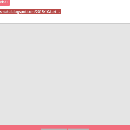
elski
a-smaku.blogspot.com/2015/10/tort-…