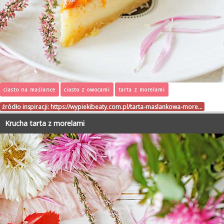
ciasto na maślance
ciasto z owocami
tarta z morelami
źródło inspiracji:
https://wypiekibeaty.com.pl/tarta-maslankowa-more…
Krucha tarta z morelami