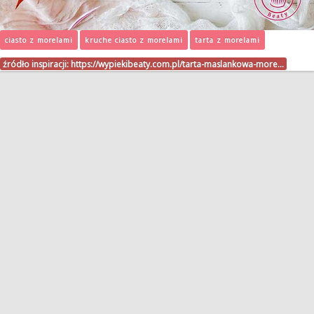
ciasto z morelami
kruche ciasto z morelami
tarta z morelami
źródło inspiracji:
https://wypiekibeaty.com.pl/tarta-maslankowa-more…