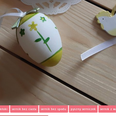
eński
sernik bez ciasta
sernik bez spodu
pyszny serniczek
sernik z w