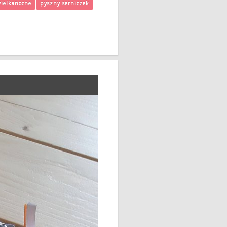
wielkanocne
pyszny serniczek