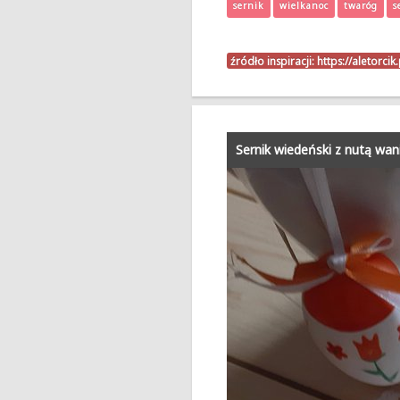
sernik
wielkanoc
twaróg
s
źródło inspiracji:
https://aletorci
Sernik wiedeński z nutą wanil