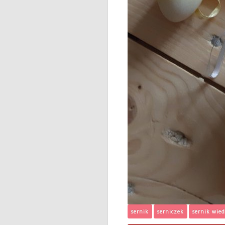
sernik
serniczek
sernik wied