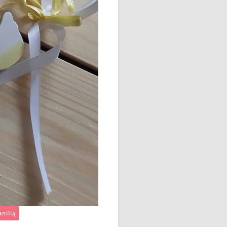
anilią