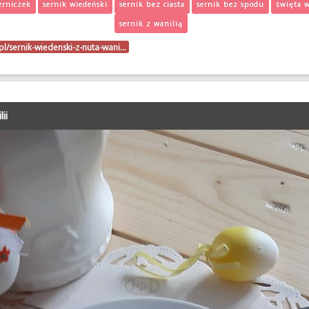
erniczek
sernik wiedeński
sernik bez ciasta
sernik bez spodu
święta 
sernik z wanilią
k.pl/sernik-wiedenski-z-nuta-wani…
ii