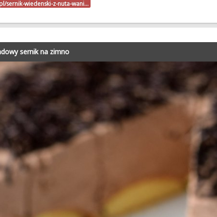
k.pl/sernik-wiedenski-z-nuta-wani…
adowy sernik na zimno