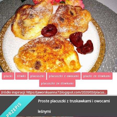
placki
śliwki
placuszki
placuszki z owocami
placki ze śliwkami
placuszki ze śliwkami
źródło inspiracji:
https://jaworskaanna7.blogspot.com/2020/03/placus…
Proste placuszki z truskawkami i owocami
leśnymi