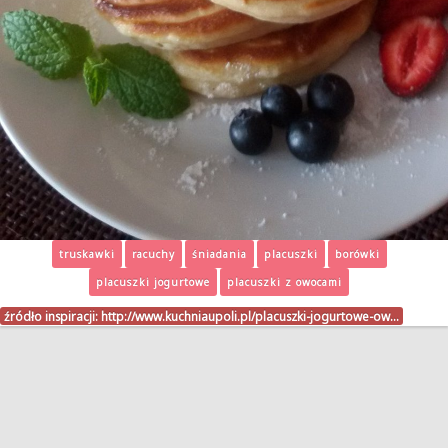
truskawki
racuchy
śniadania
placuszki
borówki
placuszki jogurtowe
placuszki z owocami
źródło inspiracji:
http://www.kuchniaupoli.pl/placuszki-jogurtowe-ow…