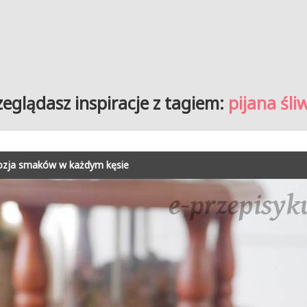
zeglądasz inspiracje z tagiem:
pijana śli
plozja smaków w każdym kęsie