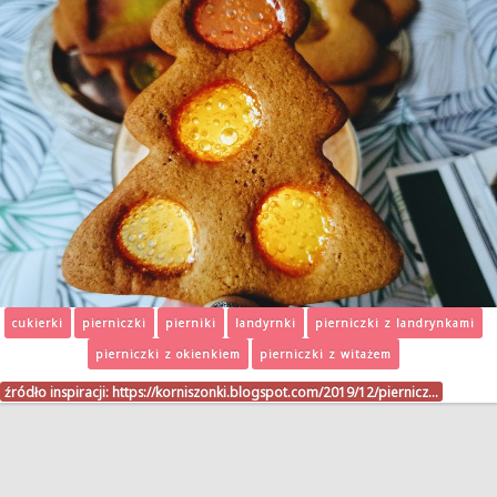
cukierki
pierniczki
pierniki
landyrnki
pierniczki z landrynkami
pierniczki z okienkiem
pierniczki z witażem
źródło inspiracji:
https://korniszonki.blogspot.com/2019/12/piernicz…