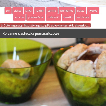
ser
ciasto
jajka
lukier
sernik
wielkanoc
ciasta
twaróg
kruche
pomarańcza
rodzynki
serniki
serniczek
źródło inspiracji:
https://viagusto.pl/tradycyjny-sernik-krakowski-z…
Korzenne ciasteczka pomarańczowe