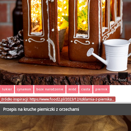
lukier
cynamon
boże narodzenie
miód
ciasta
piernik
źródło inspiracji:
https://www.food2.pl/2023/12/szklarnia-z-piernika…
Przepis na kruche pierniczki z orzechami