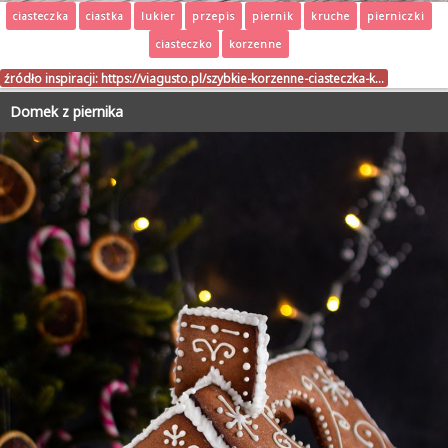
ciasteczka
ciastka
lukier
przepis
piernik
kruche
pierniczki
ciasteczko
korzenne
źródło inspiracji:
https://viagusto.pl/szybkie-korzenne-ciasteczka-k…
Domek z piernika