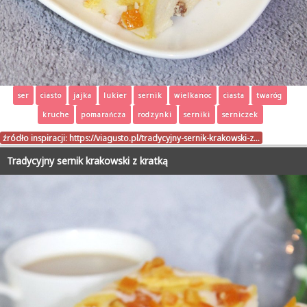
ser
ciasto
jajka
lukier
sernik
wielkanoc
ciasta
twaróg
kruche
pomarańcza
rodzynki
serniki
serniczek
źródło inspiracji:
https://viagusto.pl/tradycyjny-sernik-krakowski-z…
Tradycyjny sernik krakowski z kratką