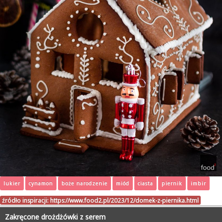
lukier
cynamon
boże narodzenie
miód
ciasta
piernik
imbir
źródło inspiracji:
https://www.food2.pl/2023/12/domek-z-piernika.html
Zakręcone drożdżówki z serem