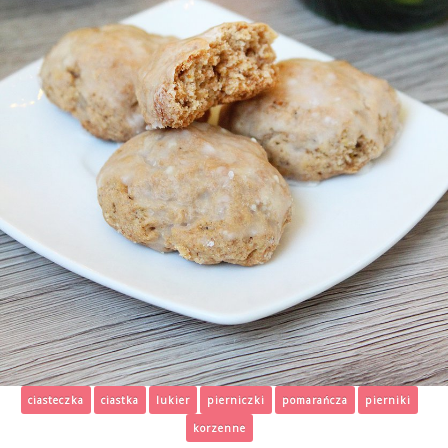
ciasteczka
ciastka
lukier
pierniczki
pomarańcza
pierniki
korzenne