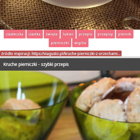
ciasteczka
ciastka
święta
lukier
przepis
przepisy
piernik
pierniczki
wigilia
źródło inspiracji:
https://viagusto.pl/kruche-pierniczki-z-orzechami…
Kruche pierniczki - szybki przepis