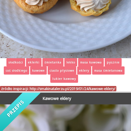
słodkości
eklerki
śmietanka
lekko
masa kawowa
pysznie
coś słodkiego
kawowe
ciasto ptysiowe
eklery
masa śmietanowa
lukier kawowy
źródło inspiracji:
http://smakinatalerzu.pl/2019/01/24/kawowe-eklery/
Kawowe eklery