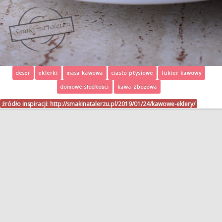
deser
eklerki
masa kawowa
ciasto ptysiowe
lukier kawowy
domowe słodkości
kawa zbożowa
źródło inspiracji:
http://smakinatalerzu.pl/2019/01/24/kawowe-eklery/