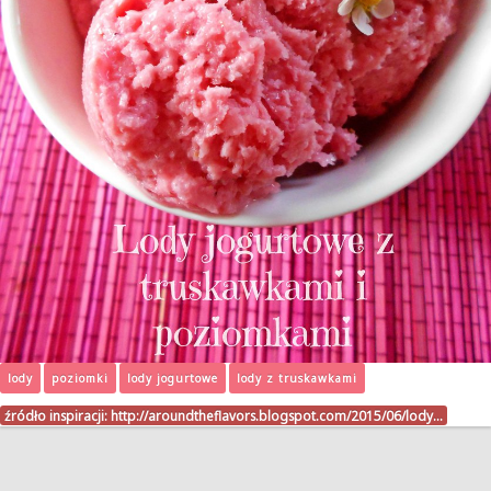
lody
poziomki
lody jogurtowe
lody z truskawkami
źródło inspiracji:
http://aroundtheflavors.blogspot.com/2015/06/lody…