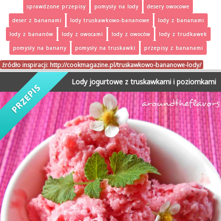
sprawdzone przepisy
pomysły na lody
desery owocowe
deser z bananami
lody truskawkowo-bananowe
lody z bananami
lody z bananów
lody z owocami
lody z owoców
lody z trudkawek
pomysły na banany
pomysły na truskawki
przepisy z bananami
źródło inspiracji:
http://cookmagazine.pl/truskawkowo-bananowe-lody/
Lody jogurtowe z truskawkami i poziomkami