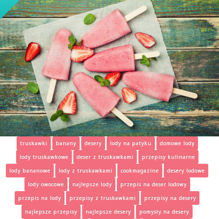
truskawki
banany
desery
lody na patyku
domowe lody
lody truskawkowe
deser z truskawkami
przepisy kulinarne
lody bananowe
lody z truskawkami
cookmagazine
desery lodowe
lody owocowe
najlepsze lody
przepis na deser lodowy
przepis na lody
przepisy z truskawkami
przepisy na desery
najlepsze przepisy
najlepsze desery
pomysły na desery