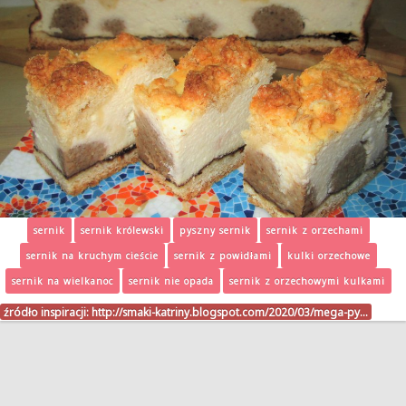
sernik
sernik królewski
pyszny sernik
sernik z orzechami
sernik na kruchym cieście
sernik z powidłami
kulki orzechowe
sernik na wielkanoc
sernik nie opada
sernik z orzechowymi kulkami
źródło inspiracji:
http://smaki-katriny.blogspot.com/2020/03/mega-py…