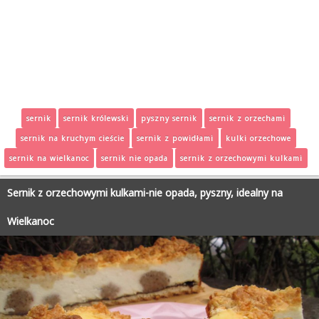
sernik
sernik królewski
pyszny sernik
sernik z orzechami
sernik na kruchym cieście
sernik z powidłami
kulki orzechowe
sernik na wielkanoc
sernik nie opada
sernik z orzechowymi kulkami
Sernik z orzechowymi kulkami-nie opada, pyszny, idealny na
Wielkanoc