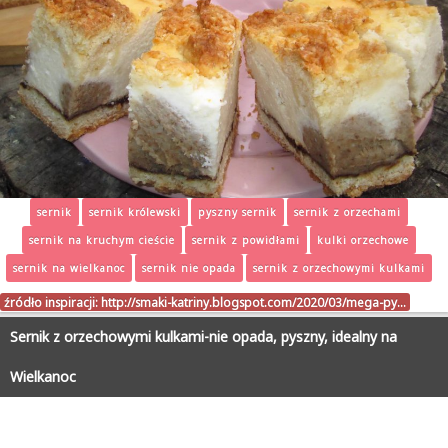
sernik
sernik królewski
pyszny sernik
sernik z orzechami
sernik na kruchym cieście
sernik z powidłami
kulki orzechowe
sernik na wielkanoc
sernik nie opada
sernik z orzechowymi kulkami
źródło inspiracji:
http://smaki-katriny.blogspot.com/2020/03/mega-py…
Sernik z orzechowymi kulkami-nie opada, pyszny, idealny na
Wielkanoc