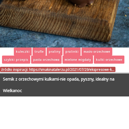
kuleczki
trufle
praliny
pralinki
masło orzechowe
szybki przepis
pasta orzechowa
mielone migdały
kulki orzechowe
źródło inspiracji:
https://smakinatalerzu.pl/2021/07/29/ekspresowe-k…
Sernik z orzechowymi kulkami-nie opada, pyszny, idealny na
Wielkanoc