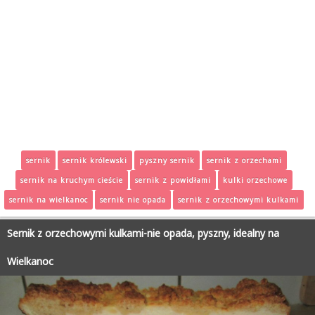
sernik
sernik królewski
pyszny sernik
sernik z orzechami
sernik na kruchym cieście
sernik z powidłami
kulki orzechowe
sernik na wielkanoc
sernik nie opada
sernik z orzechowymi kulkami
Sernik z orzechowymi kulkami-nie opada, pyszny, idealny na
Wielkanoc