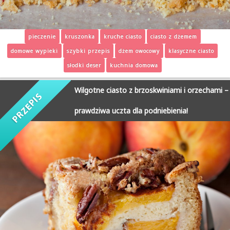
pieczenie
kruszonka
kruche ciasto
ciasto z dżemem
domowe wypieki
szybki przepis
dżem owocowy
klasyczne ciasto
słodki deser
kuchnia domowa
Wilgotne ciasto z brzoskwiniami i orzechami –
prawdziwa uczta dla podniebienia!