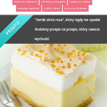
batoniki owsiane
zdrowa przekąska
ciasto na zimno
domowe wypieki
szybki deser
kuchnia domowa
"Sernik złota rosa", który nigdy nie opada!
Rodzinny przepis na przepis, który zawsze
wychodzi