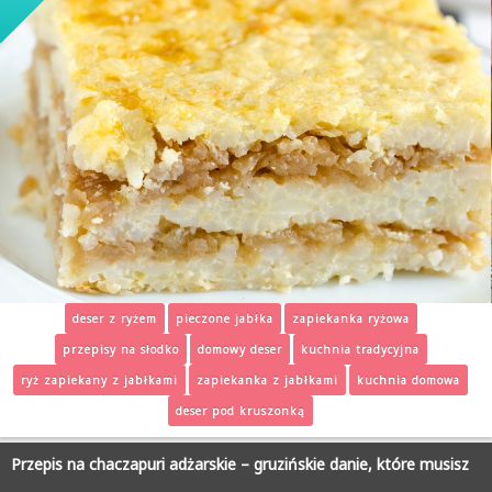
deser z ryżem
pieczone jabłka
zapiekanka ryżowa
przepisy na słodko
domowy deser
kuchnia tradycyjna
ryż zapiekany z jabłkami
zapiekanka z jabłkami
kuchnia domowa
deser pod kruszonką
Przepis na chaczapuri adżarskie – gruzińskie danie, które musisz