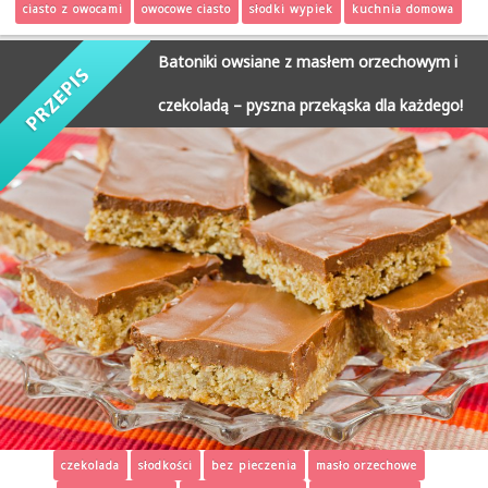
ciasto z owocami
owocowe ciasto
słodki wypiek
kuchnia domowa
Batoniki owsiane z masłem orzechowym i
czekoladą – pyszna przekąska dla każdego!
czekolada
słodkości
bez pieczenia
masło orzechowe