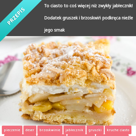
To ciasto to coś więcej niż zwykły jabłecznik!
Dodatek gruszek i brzoskwiń podkręca nieźle
jego smak
pieczenie
deser
brzoskwinie
jabłecznik
gruszki
kruche ciasto