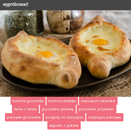
wypróbować!
kuchnia gruzińska
kuchnia domowa
chaczapuri adżarskie
dania z serem
gruzińskie potrawy
gruzińskie przysmaki
pieczywo gruzińskie
przepisy na chaczapur
tradycyjne pieczywo
wypieki z jajkiem