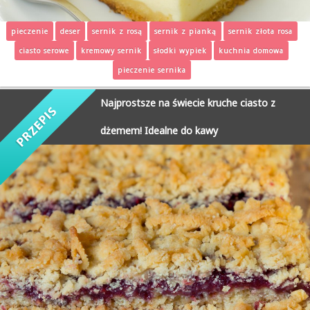
pieczenie
deser
sernik z rosą
sernik z pianką
sernik złota rosa
ciasto serowe
kremowy sernik
słodki wypiek
kuchnia domowa
pieczenie sernika
Najprostsze na świecie kruche ciasto z
dżemem! Idealne do kawy