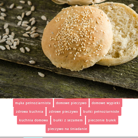
mąka pełnoziarnista
domowe pieczywo
domowe wypieki
zdrowa kuchnia
zdrowe pieczywo
bułki pełnoziarniste
kuchnia domowa
bułki z sezamem
pieczenie bułek
pieczywo na śniadanie