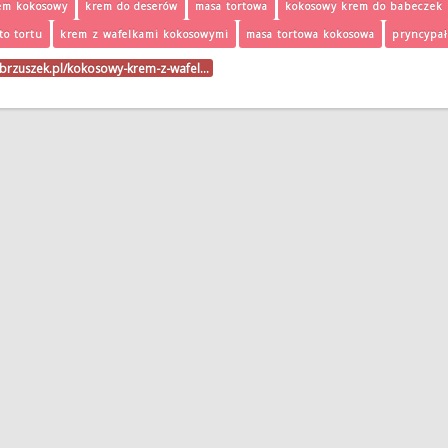
em kokosowy
krem do deserów
masa tortowa
kokosowy krem do babeczek
to tortu
krem z wafelkami kokosowymi
masa tortowa kokosowa
pryncypał
ibrzuszek.pl/kokosowy-krem-z-wafel…