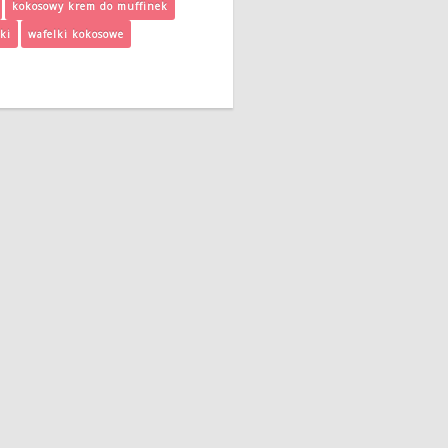
kokosowy krem do muffinek
ki
wafelki kokosowe