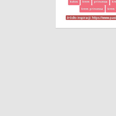
kokos
krem
princessa
kr
krem princessa
krem 
źródło inspiracji:
https://www.pas