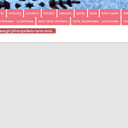
rta
orzechy
snickers
karmel
lowcarb
paleo
keto
keto ciasto
ke
armelowo - orzechowa
keto tarta snickers
tarta karmelowo - orzechowa
ta
vegirl.pl/recipe/keto-tarta-snick…