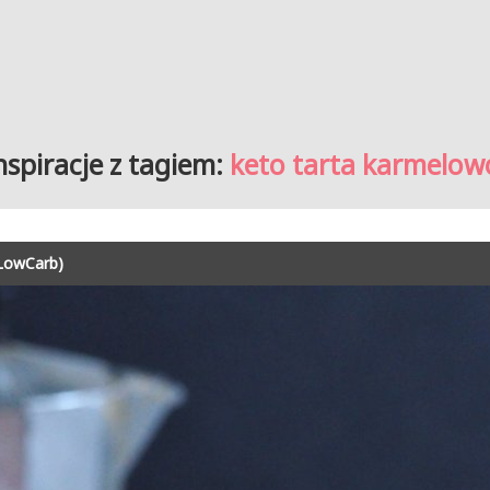
nspiracje z tagiem:
keto tarta karmelow
 LowCarb)