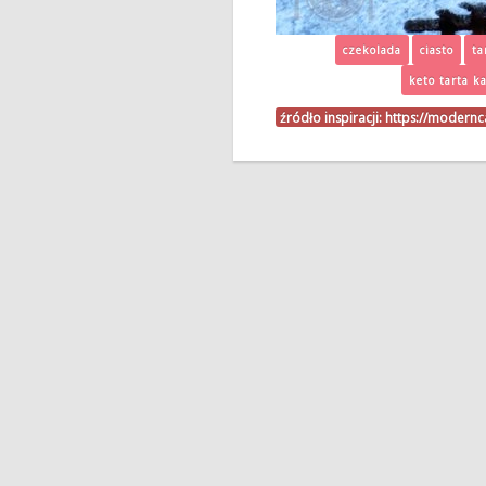
czekolada
ciasto
ta
keto tarta k
źródło inspiracji:
https://modernca