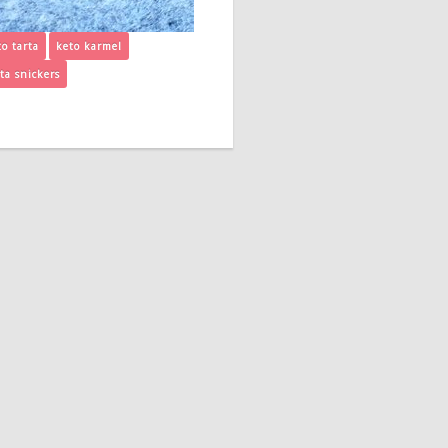
to tarta
keto karmel
rta snickers