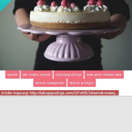
sernik
jak zrobic sernik
lukrujepudruje
new york cheese cake
sernik nowojorski
sernik przepis
źródło inspiracji:
http://lukrujepudruje.com/2014/05/24/sernik-nowoj…