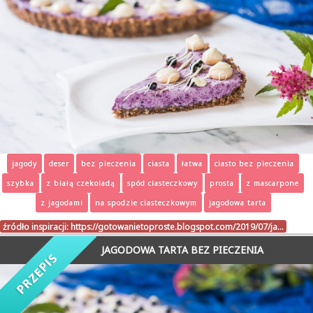
jagody
deser
bez pieczenia
ciasta
łatwa
ciasto bez pieczenia
szybka
z białą czekoladą
spód ciasteczkowy
prosta
z mascarpone
z jagodami
na spodzie ciasteczkowym
jagodowa tarta
źródło inspiracji:
https://gotowanietoproste.blogspot.com/2019/07/ja…
JAGODOWA TARTA BEZ PIECZENIA