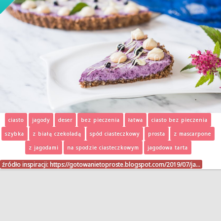
ciasto
jagody
deser
bez pieczenia
łatwa
ciasto bez pieczenia
szybka
z białą czekoladą
spód ciasteczkowy
prosta
z mascarpone
z jagodami
na spodzie ciasteczkowym
jagodowa tarta
źródło inspiracji:
https://gotowanietoproste.blogspot.com/2019/07/ja…