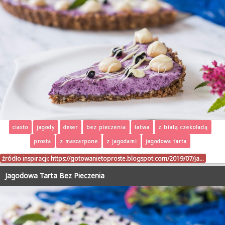
ciasto
jagody
deser
bez pieczenia
łatwa
z białą czekoladą
prosta
z mascarpone
z jagodami
jagodowa tarta
źródło inspiracji:
https://gotowanietoproste.blogspot.com/2019/07/ja…
Jagodowa Tarta Bez Pieczenia