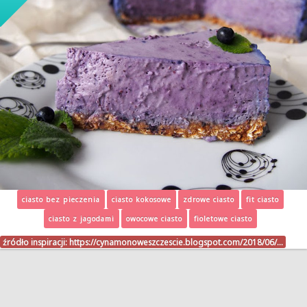
ciasto bez pieczenia
ciasto kokosowe
zdrowe ciasto
fit ciasto
ciasto z jagodami
owocowe ciasto
fioletowe ciasto
źródło inspiracji:
https://cynamonoweszczescie.blogspot.com/2018/06/…