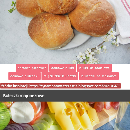
domowe pieczywo
domowe bułki
bułki śniadaniowe
domowe bułeczki
mięciutkie bułeczki
bułeczki na maślance
źródło inspiracji:
https://cynamonoweszczescie.blogspot.com/2021/04/…
Bułeczki majonezowe