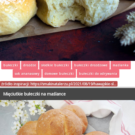
bułeczki
drożdże
słodkie bułeczki
bułeczki drożdżowe
maślanka
sok ananasowy
domowe bułeczki
bułeczki do odrywania
źródło inspiracji:
https://smakinatalerzu.pl/2021/08/19/hawajskie-sl…
Mięciutkie bułeczki na maślance