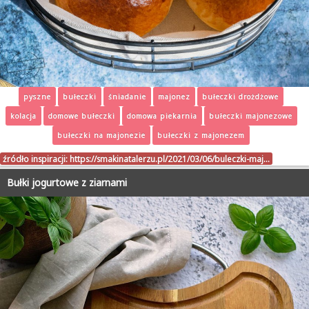
pyszne
bułeczki
śniadanie
majonez
bułeczki drożdżowe
kolacja
domowe bułeczki
domowa piekarnia
bułeczki majonezowe
bułeczki na majonezie
bułeczki z majonezem
źródło inspiracji:
https://smakinatalerzu.pl/2021/03/06/buleczki-maj…
Bułki jogurtowe z ziarnami