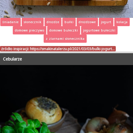
śniadanie
słonecznik
drożdże
bułki
drożdżowe
jogurt
kolacja
domowe pieczywo
domowe bułeczki
jogurtowe bułeczki
z ziarnami słonecznika
źródło inspiracji:
https://smakinatalerzu.pl/2021/03/03/bulki-jogurt…
Cebularze