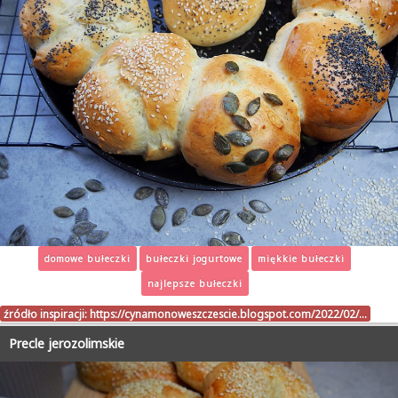
domowe bułeczki
bułeczki jogurtowe
miękkie bułeczki
najlepsze bułeczki
źródło inspiracji:
https://cynamonoweszczescie.blogspot.com/2022/02/…
Precle jerozolimskie