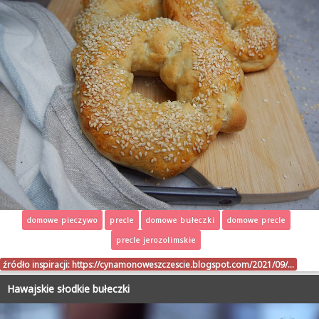
domowe pieczywo
precle
domowe bułeczki
domowe precle
precle jerozolimskie
źródło inspiracji:
https://cynamonoweszczescie.blogspot.com/2021/09/…
Hawajskie słodkie bułeczki