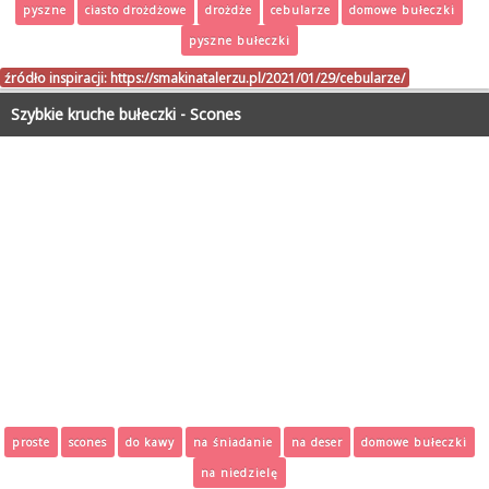
pyszne
ciasto drożdżowe
drożdże
cebularze
domowe bułeczki
pyszne bułeczki
źródło inspiracji:
https://smakinatalerzu.pl/2021/01/29/cebularze/
Szybkie kruche bułeczki - Scones
proste
scones
do kawy
na śniadanie
na deser
domowe bułeczki
na niedzielę