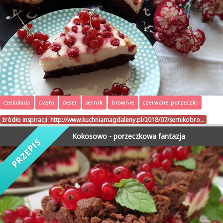
czekolada
ciasto
deser
sernik
brownie
czerwone porzeczki
źródło inspiracji:
http://www.kuchniamagdaleny.pl/2018/07/sernikobro…
Kokosowo - porzeczkowa fantazja