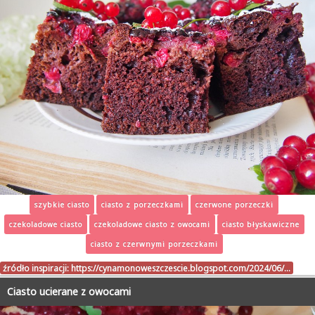
szybkie ciasto
ciasto z porzeczkami
czerwone porzeczki
czekoladowe ciasto
czekoladowe ciasto z owocami
ciasto błyskawiczne
ciasto z czerwnymi porzeczkami
źródło inspiracji:
https://cynamonoweszczescie.blogspot.com/2024/06/…
Ciasto ucierane z owocami