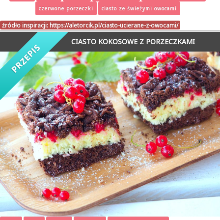
czerwone porzeczki
ciasto ze świeżymi owocami
źródło inspiracji:
https://aletorcik.pl/ciasto-ucierane-z-owocami/
CIASTO KOKOSOWE Z PORZECZKAMI