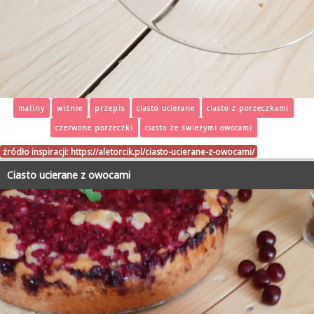
maliny
wiśnie
przepis
ciasto ucierane
ciasto z porzeczkami
czerwone porzeczki
ciasto ze świeżymi owocami
źródło inspiracji:
https://aletorcik.pl/ciasto-ucierane-z-owocami/
Ciasto ucierane z owocami