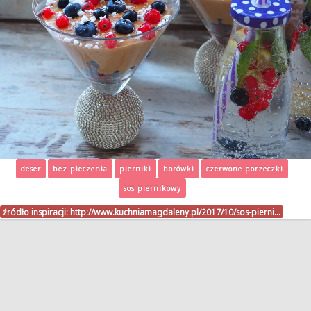
deser
bez pieczenia
pierniki
borówki
czerwone porzeczki
sos piernikowy
źródło inspiracji:
http://www.kuchniamagdaleny.pl/2017/10/sos-pierni…