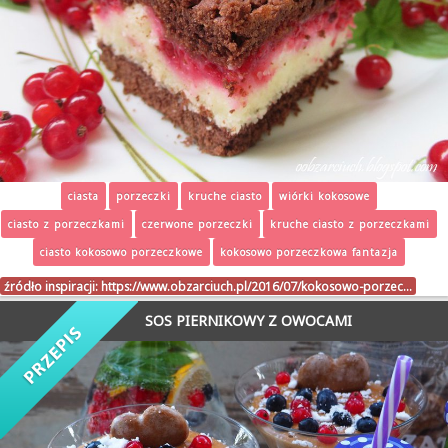
ciasta
porzeczki
kruche ciasto
wiórki kokosowe
ciasto z porzeczkami
czerwone porzeczki
kruche ciasto z porzeczkami
ciasto kokosowo porzeczkowe
kokosowo porzeczkowa fantazja
źródło inspiracji:
https://www.obzarciuch.pl/2016/07/kokosowo-porzec…
SOS PIERNIKOWY Z OWOCAMI