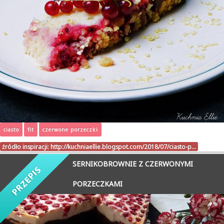
ciasto
fit
czerwone porzeczki
źródło inspiracji:
http://kuchniaellie.blogspot.com/2018/07/ciasto-p…
SERNIKOBROWNIE Z CZERWONYMI
PORZECZKAMI