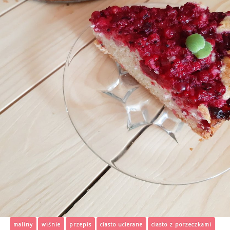
maliny
wiśnie
przepis
ciasto ucierane
ciasto z porzeczkami