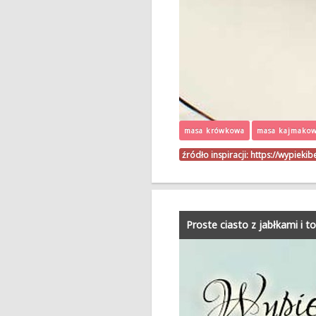
masa krówkowa
masa kajmako
źródło inspiracji:
https://wypieki
Proste ciasto z jabłkami i t