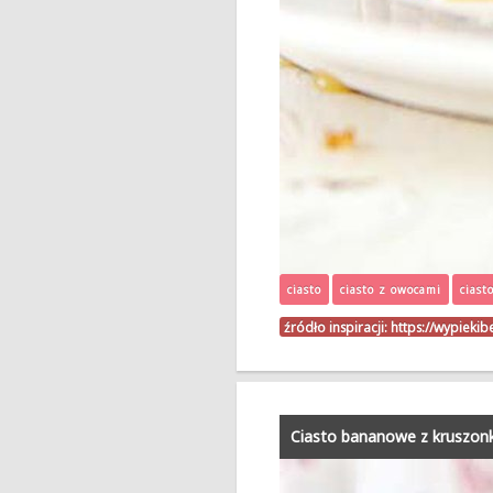
ciasto
ciasto z owocami
ciast
źródło inspiracji:
https://wypiekib
Ciasto bananowe z kruszon