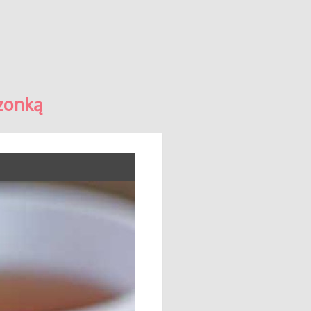
szonką