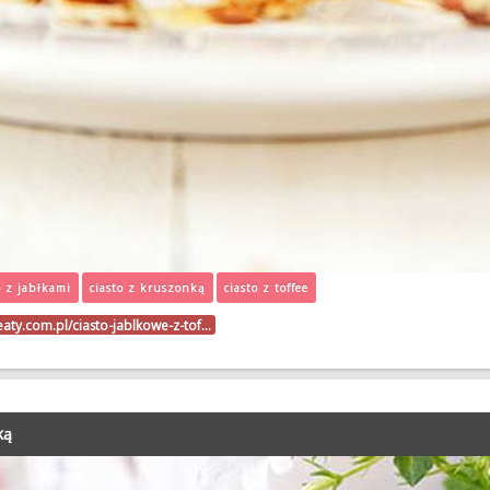
o z jabłkami
ciasto z kruszonką
ciasto z toffee
eaty.com.pl/ciasto-jablkowe-z-tof…
ką