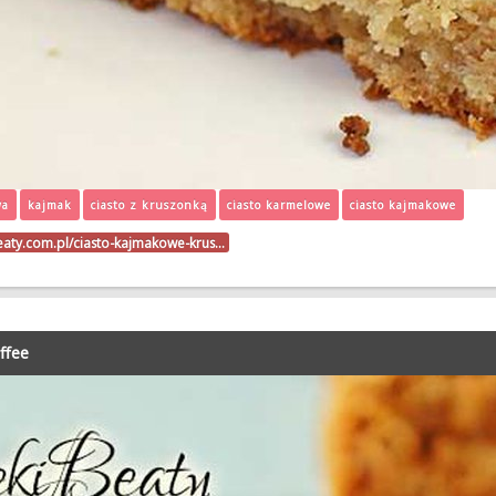
wa
kajmak
ciasto z kruszonką
ciasto karmelowe
ciasto kajmakowe
beaty.com.pl/ciasto-kajmakowe-krus…
offee