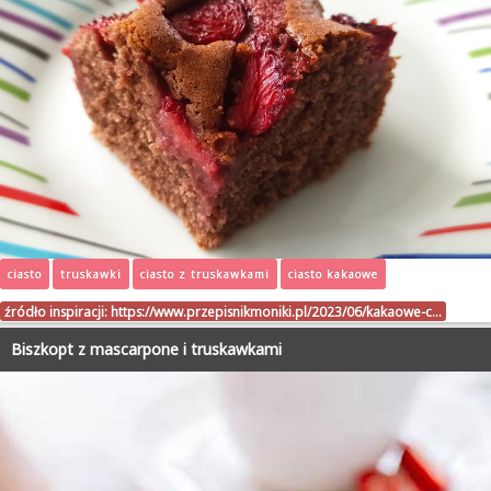
ciasto
truskawki
ciasto z truskawkami
ciasto kakaowe
źródło inspiracji:
https://www.przepisnikmoniki.pl/2023/06/kakaowe-c…
Biszkopt z mascarpone i truskawkami