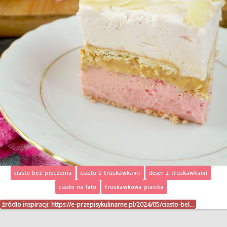
ciasto bez pieczenia
ciasto z truskawkami
deser z truskawkami
ciasto na lato
truskawkowa pianka
źródło inspiracji:
https://e-przepisykulinarne.pl/2024/05/ciasto-bel…