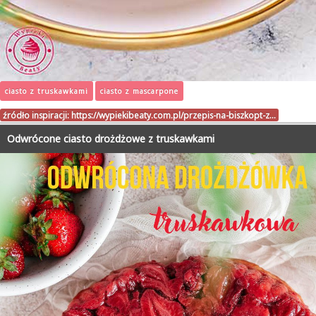
ciasto z truskawkami
ciasto z mascarpone
źródło inspiracji:
https://wypiekibeaty.com.pl/przepis-na-biszkopt-z…
Odwrócone ciasto drożdżowe z truskawkami