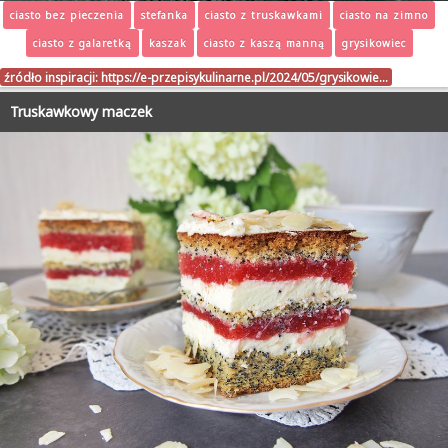
ciasto bez pieczenia
stefanka
ciasto z truskawkami
ciasto na zimno
ciasto z galaretką
kaszak
ciasto z kaszą manną
grysikowiec
źródło inspiracji:
https://e-przepisykulinarne.pl/2024/05/grysikowie…
Truskawkowy maczek