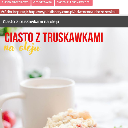
ciasto drożdżowe
drożdżówka
ciasto z truskawkami
źródło inspiracji:
https://wypiekibeaty.com.pl/odwrocona-drozdzowka-…
Ciasto z truskawkami na oleju