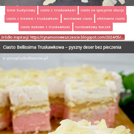
krem budyniowy
ciasto z truskawkami
ciasto na specjalne okazje
ciasto z kremem i truskawkami
warstwowe ciasto
efektowne ciasto
ciasto makowe z truskawkami
turskawkowy maczek
źródło inspiracji:
https://cynamonoweszczescie.blogspot.com/2024/05/…
Ciasto Bellissima Truskawkowa – pyszny deser bez pieczenia