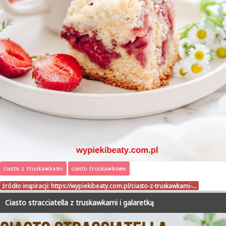
ciasto z truskawkami
ciasto truskawkowe
źródło inspiracji:
https://wypiekibeaty.com.pl/ciasto-z-truskawkami-…
Ciasto stracciatella z truskawkami i galaretką