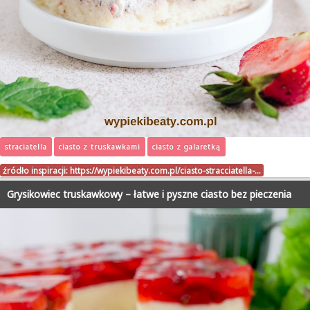
straciatella
ciasto z truskawkami
ciasto z galaretką
źródło inspiracji:
https://wypiekibeaty.com.pl/ciasto-stracciatella-…
Grysikowiec truskawkowy – łatwe i pyszne ciasto bez pieczenia