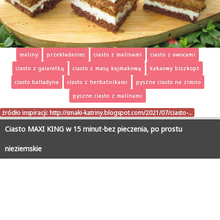
maliny
przekładaniec
ciasto z malinami
ciasto z owocami
ciasto z galaretką
ciasto z masą kajmakową
kakaowy biszkopt
ciasto balladyna
ciasto z herbatnikami
pyszne ciasto na zimno
pyszne ciasto z malinami
źródło inspiracji:
http://smaki-katriny.blogspot.com/2021/07/ciasto-…
Ciasto MAXI KING w 15 minut-bez pieczenia, po prostu
nieziemskie