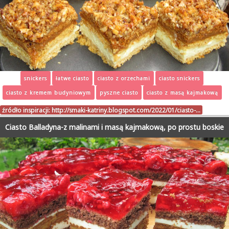
snickers
łatwe ciasto
ciasto z orzechami
ciasto snickers
ciasto z kremem budyniowym
pyszne ciasto
ciasto z masą kajmakową
źródło inspiracji:
http://smaki-katriny.blogspot.com/2022/01/ciasto-…
Ciasto Balladyna-z malinami i masą kajmakową, po prostu boskie