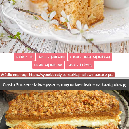
jabłecznik
ciasto z jabłkami
ciasto z masą kajmakową
ciasto kajmakowe
ciasto z krówką
źródło inspiracji:
https://wypiekibeaty.com.pl/kajmakowe-ciasto-z-ja…
Ciasto Snickers- łatwe,pyszne, mięciutkie-idealne na każdą okazję