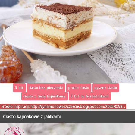
3 bit
ciasto bez pieczenia
proste ciasto
pyszne ciasto
ciasto z masą kajmakową
3 bit na herbatnikach
źródło inspiracji:
http://cynamonoweszczescie.blogspot.com/2025/02/3…
Ciasto kajmakowe z jabłkami