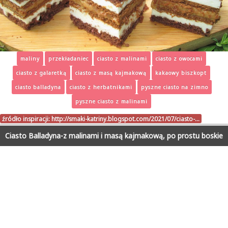
maliny
przekładaniec
ciasto z malinami
ciasto z owocami
ciasto z galaretką
ciasto z masą kajmakową
kakaowy biszkopt
ciasto balladyna
ciasto z herbatnikami
pyszne ciasto na zimno
pyszne ciasto z malinami
źródło inspiracji:
http://smaki-katriny.blogspot.com/2021/07/ciasto-…
Ciasto Balladyna-z malinami i masą kajmakową, po prostu boskie