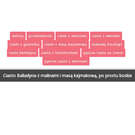
maliny
przekładaniec
ciasto z malinami
ciasto z owocami
ciasto z galaretką
ciasto z masą kajmakową
kakaowy biszkopt
ciasto balladyna
ciasto z herbatnikami
pyszne ciasto na zimno
pyszne ciasto z malinami
Ciasto Balladyna-z malinami i masą kajmakową, po prostu boskie