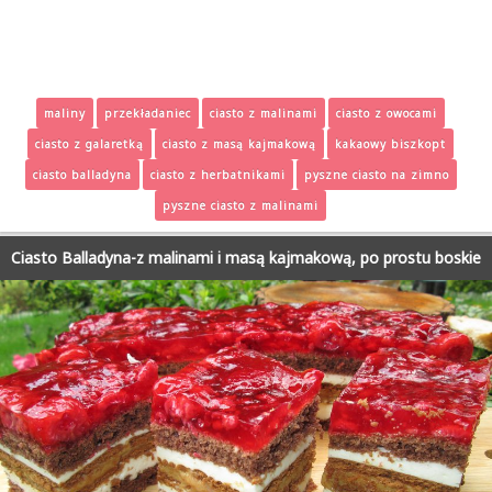
maliny
przekładaniec
ciasto z malinami
ciasto z owocami
ciasto z galaretką
ciasto z masą kajmakową
kakaowy biszkopt
ciasto balladyna
ciasto z herbatnikami
pyszne ciasto na zimno
pyszne ciasto z malinami
Ciasto Balladyna-z malinami i masą kajmakową, po prostu boskie