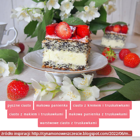
pyszne ciasto
makowa panienka
ciasto z kremem i truskakwkami
ciasto z makiem i truskawkami
makowa panienka z truskawkami
warstwowe ciasto z truskawkami
źródło inspiracji:
http://cynamonoweszczescie.blogspot.com/2022/06/m…