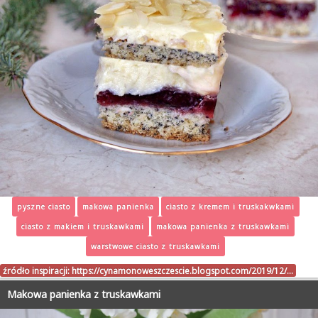
pyszne ciasto
makowa panienka
ciasto z kremem i truskakwkami
ciasto z makiem i truskawkami
makowa panienka z truskawkami
warstwowe ciasto z truskawkami
źródło inspiracji:
https://cynamonoweszczescie.blogspot.com/2019/12/…
Makowa panienka z truskawkami