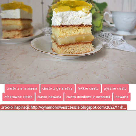
ciasto z ananasem
ciasto z galaretką
lekkie ciasto
pyszne ciasto
efektowne ciasto
ciasto hawana
ciasto miodowe z owocami
hawana
źródło inspiracji:
http://cynamonoweszczescie.blogspot.com/2022/11/h…