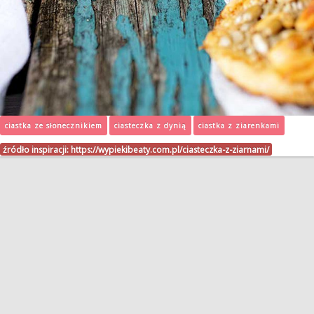
ciastka ze słonecznikiem
ciasteczka z dynią
ciastka z ziarenkami
źródło inspiracji:
https://wypiekibeaty.com.pl/ciasteczka-z-ziarnami/