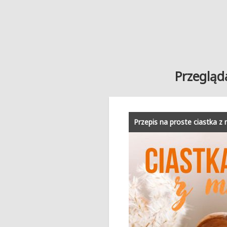
Przegląda
Przepis na proste ciastka 