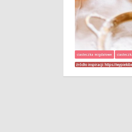
ciasteczka migdałowe
ciastecz
źródło inspiracji:
https://wypiekib