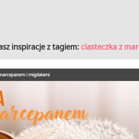
sz inspiracje z tagiem:
ciasteczka z m
z marcepanem i migdałami