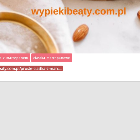
ka z marcepanem
ciastka marcepanowe
eaty.com.pl/proste-ciastka-z-marc…