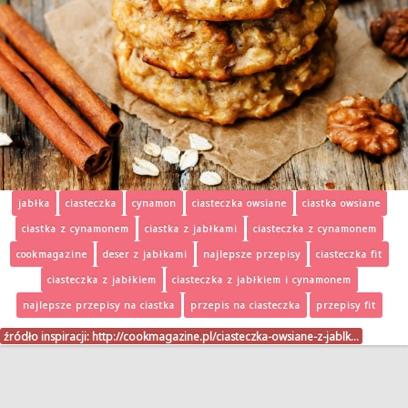
jabłka
ciasteczka
cynamon
ciasteczka owsiane
ciastka owsiane
ciastka z cynamonem
ciastka z jabłkami
ciasteczka z cynamonem
cookmagazine
deser z jabłkami
najlepsze przepisy
ciasteczka fit
ciasteczka z jabłkiem
ciasteczka z jabłkiem i cynamonem
najlepsze przepisy na ciastka
przepis na ciasteczka
przepisy fit
źródło inspiracji:
http://cookmagazine.pl/ciasteczka-owsiane-z-jablk…