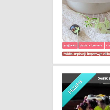
majówka
ciasta z kremem
ci
źródło inspiracji:
https://wypieki
Sernik 