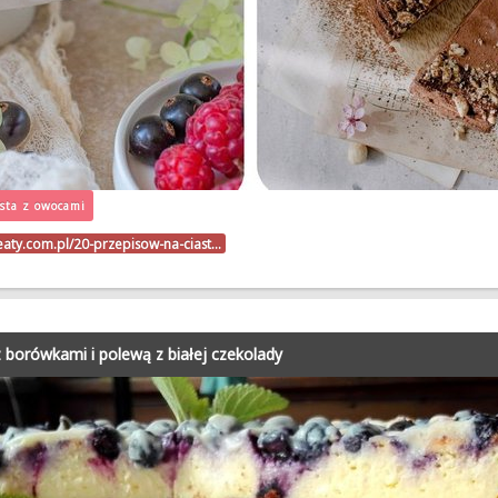
asta z owocami
beaty.com.pl/20-przepisow-na-ciast…
z borówkami i polewą z białej czekolady