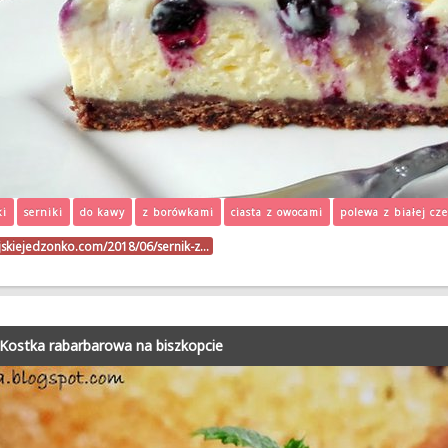
ki
serniki
do kawy
z borówkami
ciasta z owocami
polewa z białej cz
jskiejedzonko.com/2018/06/sernik-z…
Kostka rabarbarowa na biszkopcie