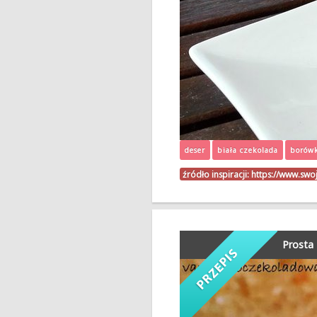
deser
biała czekolada
borów
źródło inspiracji:
https://www.swo
Prosta 