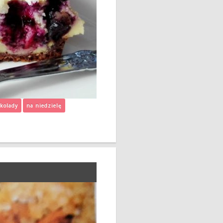
ekolady
na niedzielę