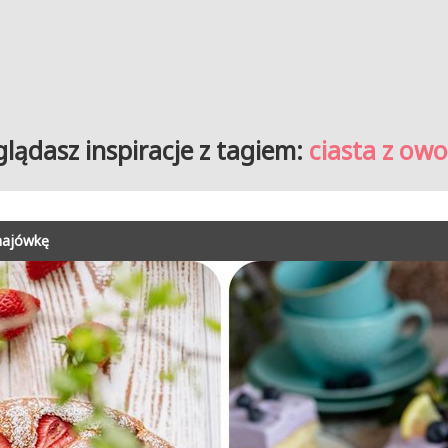
glądasz inspiracje z tagiem:
ciasta z ow
majówkę