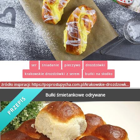
ser
śniadanie
pieczywo
drożdżówki
krakowskie drożdżówki z serem
bułki na słodko
źródło inspiracji:
https://poprostupycha.com.pl/krakowskie-drozdzowk…
Bułki śmietankowe odrywane