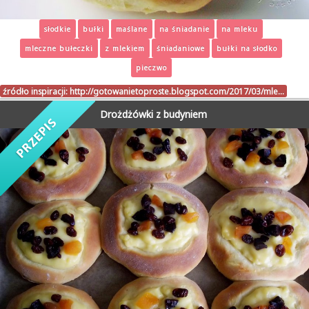
słodkie
bułki
maślane
na śniadanie
na mleku
mleczne bułeczki
z mlekiem
śniadaniowe
bułki na słodko
pieczwo
źródło inspiracji:
http://gotowanietoproste.blogspot.com/2017/03/mle…
Drożdżówki z budyniem