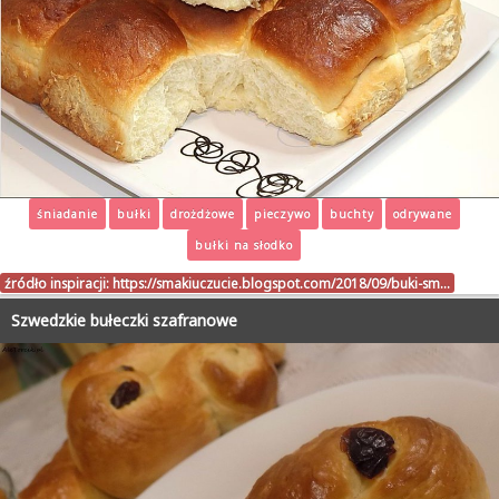
śniadanie
bułki
drożdżowe
pieczywo
buchty
odrywane
bułki na słodko
źródło inspiracji:
https://smakiuczucie.blogspot.com/2018/09/buki-sm…
Szwedzkie bułeczki szafranowe