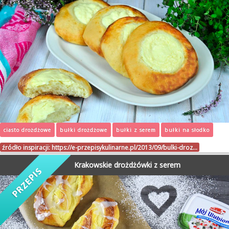
ciasto drożdżowe
bułki drożdżowe
bułki z serem
bułki na słodko
źródło inspiracji:
https://e-przepisykulinarne.pl/2013/09/bulki-droz…
Krakowskie drożdżówki z serem