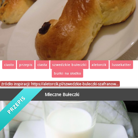
ciasto
przepis
ciasta
szwedzkie bułeczki
aletorcik
lussekatter
bułki na słodko
źródło inspiracji:
https://aletorcik.pl/szwedzkie-buleczki-szafranow…
Mleczne Bułeczki