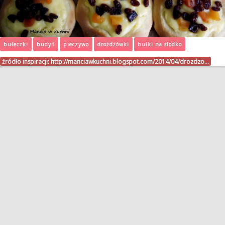
bułeczki
budyń
pieczywo
drożdżówki
bułki na słodko
źródło inspiracji:
http://manciawkuchni.blogspot.com/2014/04/drozdzo…