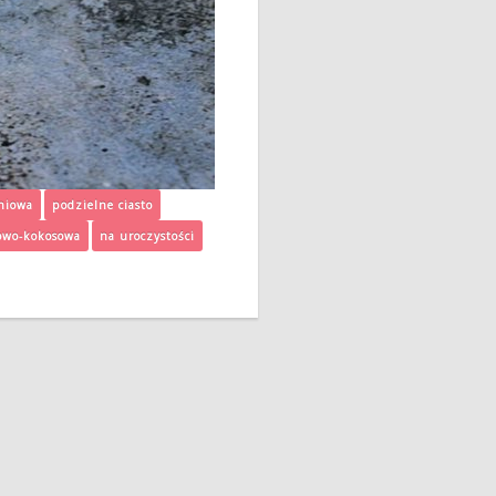
niowa
podzielne ciasto
owo-kokosowa
na uroczystości