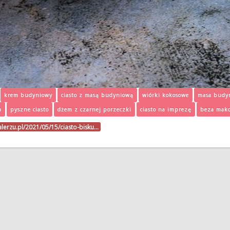
krem budyniowy
ciasto z masą budyniową
wiórki kokosowe
masa budy
a
pyszne ciasto
dżem z czarnej porzeczki
ciasto na imprezę
beza mak
alerzu.pl/2021/05/15/ciasto-bisku…