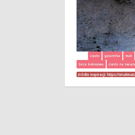
ciasto
galaretka
mak
beza kokosowa
ciasto na święt
źródło inspiracji:
https://smakinat