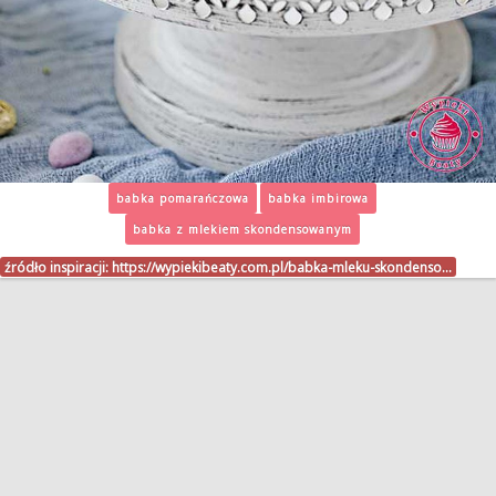
babka pomarańczowa
babka imbirowa
babka z mlekiem skondensowanym
źródło inspiracji:
https://wypiekibeaty.com.pl/babka-mleku-skondenso…