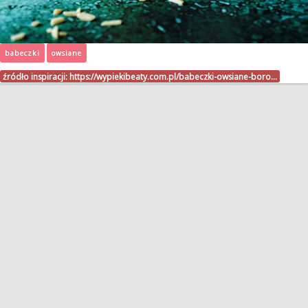
babeczki
owsiane
źródło inspiracji:
https://wypiekibeaty.com.pl/babeczki-owsiane-boro…