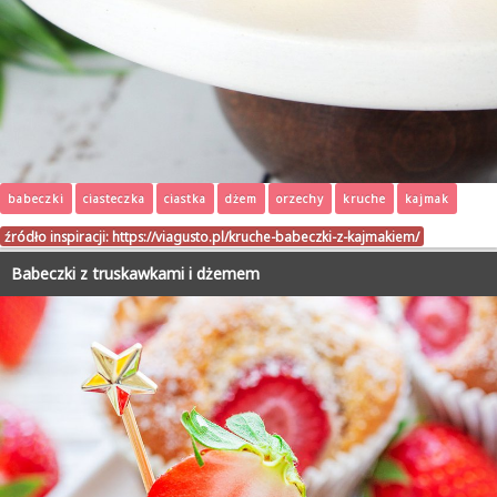
babeczki
ciasteczka
ciastka
dżem
orzechy
kruche
kajmak
źródło inspiracji:
https://viagusto.pl/kruche-babeczki-z-kajmakiem/
Babeczki z truskawkami i dżemem