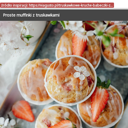
źródło inspiracji:
https://viagusto.pl/truskawkowe-kruche-babeczki-z…
Proste muffinki z truskawkami