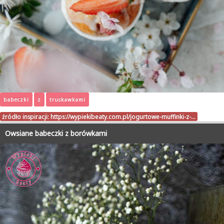
babeczki
z
truskawkami
źródło inspiracji:
https://wypiekibeaty.com.pl/jogurtowe-muffinki-z-…
Owsiane babeczki z borówkami