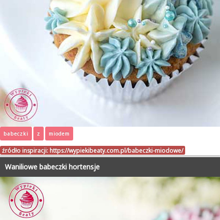
babeczki
z
miodem
źródło inspiracji:
https://wypiekibeaty.com.pl/babeczki-miodowe/
Waniliowe babeczki hortensje