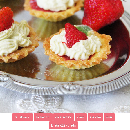
truskawki
babeczki
ciasteczka
krem
kruche
mus
biała czekolada