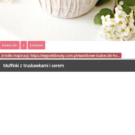
babeczki
z
kremem
źródło inspiracji:
https://wypiekibeaty.com.pl/waniliowe-babeczki-ho…
Muffinki z truskawkami i serem