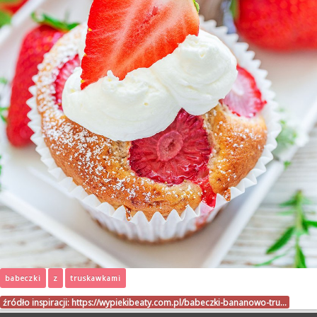
babeczki
z
truskawkami
źródło inspiracji:
https://wypiekibeaty.com.pl/babeczki-bananowo-tru…