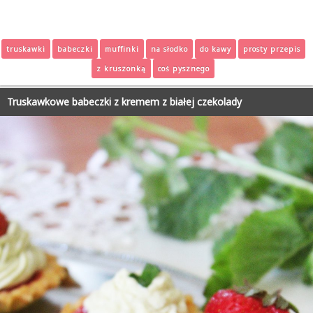
truskawki
babeczki
muffinki
na słodko
do kawy
prosty przepis
z kruszonką
coś pysznego
Truskawkowe babeczki z kremem z białej czekolady