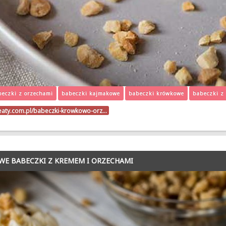
beczki z orzechami
babeczki kajmakowe
babeczki krówkowe
babeczki z
beaty.com.pl/babeczki-krowkowo-orz…
WE BABECZKI Z KREMEM I ORZECHAMI