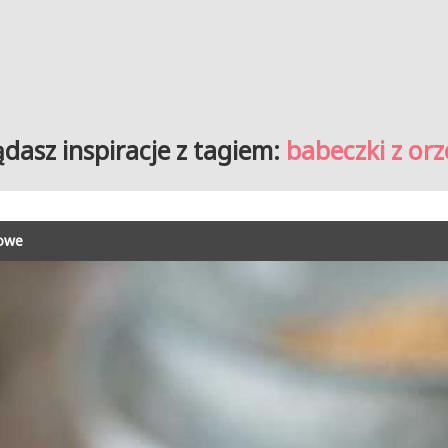
ądasz inspiracje z tagiem:
babeczki z or
owe