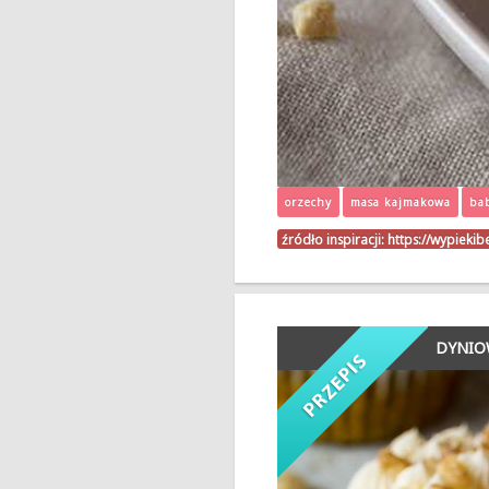
orzechy
masa kajmakowa
ba
źródło inspiracji:
https://wypieki
DYNIO