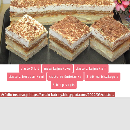
ciasto 3 bit
masa kajmakowa
ciasto z kajmakiem
ciasto z herbatnikami
ciasto ze śmietanką
3 bit na biszkopcie
3 bit przepis
źródło inspiracji:
https://smaki-katriny.blogspot.com/2022/03/ciasto…