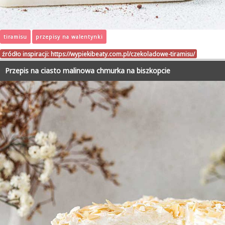
tiramisu
przepisy na walentynki
źródło inspiracji:
https://wypiekibeaty.com.pl/czekoladowe-tiramisu/
Przepis na ciasto malinowa chmurka na biszkopcie