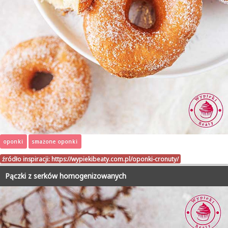
oponki
smażone oponki
źródło inspiracji:
https://wypiekibeaty.com.pl/oponki-cronuty/
Pączki z serków homogenizowanych