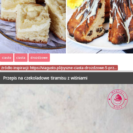
ciasto
ciasta
drożdżowe
źródło inspiracji:
https://viagusto.pl/pyszne-ciasta-drozdzowe-5-prz…
Przepis na czekoladowe tiramisu z wiśniami