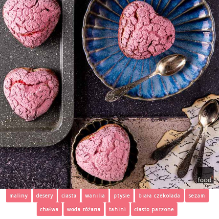
maliny
desery
ciasta
wanilia
ptysie
biała czekolada
sezam
chałwa
woda różana
tahini
ciasto parzone