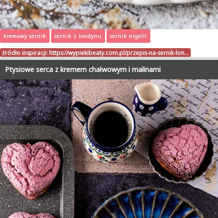
kremowy sernik
sernik z londynu
sernik nigelli
źródło inspiracji:
https://wypiekibeaty.com.pl/przepis-na-sernik-lon…
Ptysiowe serca z kremem chałwowym i malinami