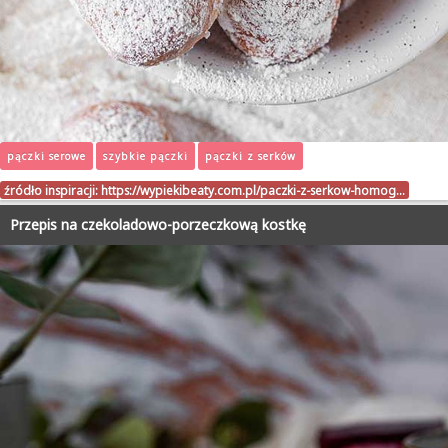
pączki serowe
szybkie pączki
pączki z serków
źródło inspiracji:
https://wypiekibeaty.com.pl/paczki-z-serkow-homog…
Przepis na czekoladowo-porzeczkową kostkę