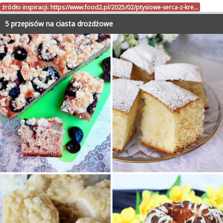
źródło inspiracji:
https://www.food2.pl/2025/02/ptysiowe-serca-z-kre…
5 przepisów na ciasta drożdżowe