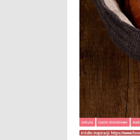
cebula
ciasto drożdżowe
mak
źródło inspiracji:
https://www.foo