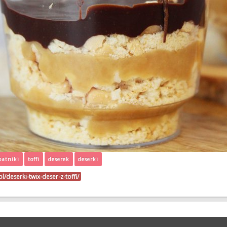
batniki
toffi
deserek
deserki
pl/deserki-twix-deser-z-toffi/