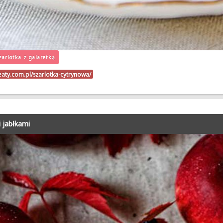
zarlotka z galaretką
eaty.com.pl/szarlotka-cytrynowa/
i jabłkami