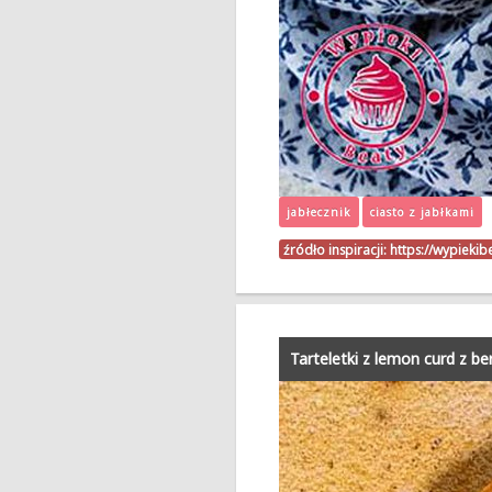
jabłecznik
ciasto z jabłkami
źródło inspiracji:
https://wypiekib
Tarteletki z lemon curd z b