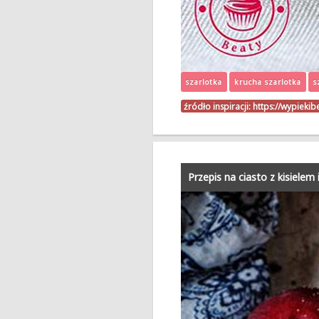
szarlotka
krucha szarlotka
s
źródło inspiracji:
https://wypiekib
Przepis na ciasto z kisielem 