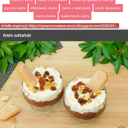
pyszne ciasto
efektowne ciasto
ciasto z daktylami
ciasto dacquoise
ciasto dakłas
nowoczesne ciasto
źródło inspiracji:
https://cynamonoweszczescie.blogspot.com/2025/01/…
Krem sułtański