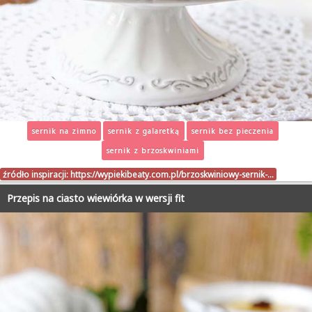
sernik na zimno
sernik z galaretką
sernik bez pieczenia
sernik z brzoskwiniami
źródło inspiracji:
https://wypiekibeaty.com.pl/brzoskwiniowy-sernik-…
Przepis na ciasto wiewiórka w wersji fit