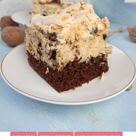
ciasto z bezą
ciasto z orzechami
ciasto na specjalne okazje