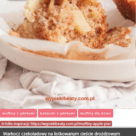
muffiny z jabłkami
babeczki z jabłkami
muffiny dla dzieci
źródło inspiracji:
https://wypiekibeaty.com.pl/muffiny-apple-pie/
Warkocz czekoladowy na listkowanym cieście drożdżowym