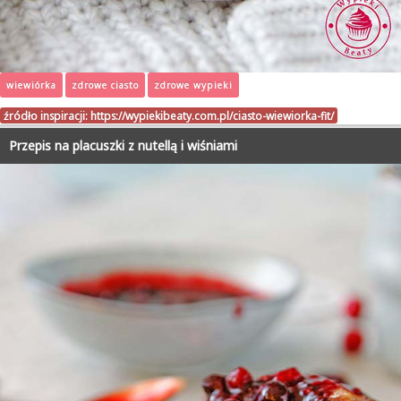
wiewiórka
zdrowe ciasto
zdrowe wypieki
źródło inspiracji:
https://wypiekibeaty.com.pl/ciasto-wiewiorka-fit/
Przepis na placuszki z nutellą i wiśniami