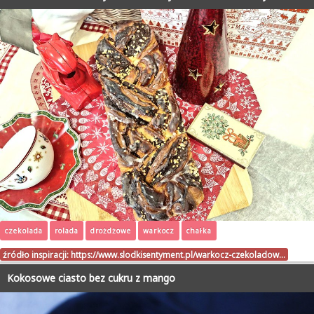
czekolada
rolada
drożdżowe
warkocz
chałka
źródło inspiracji:
https://www.slodkisentyment.pl/warkocz-czekoladow…
Kokosowe ciasto bez cukru z mango