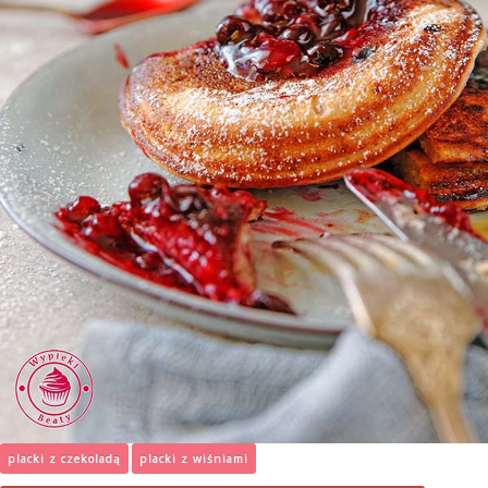
placki z czekoladą
placki z wiśniami