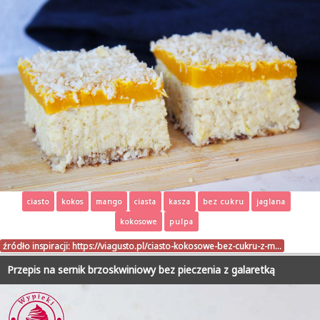
ciasto
kokos
mango
ciasta
kasza
bez cukru
jaglana
kokosowe
pulpa
źródło inspiracji:
https://viagusto.pl/ciasto-kokosowe-bez-cukru-z-m…
Przepis na sernik brzoskwiniowy bez pieczenia z galaretką