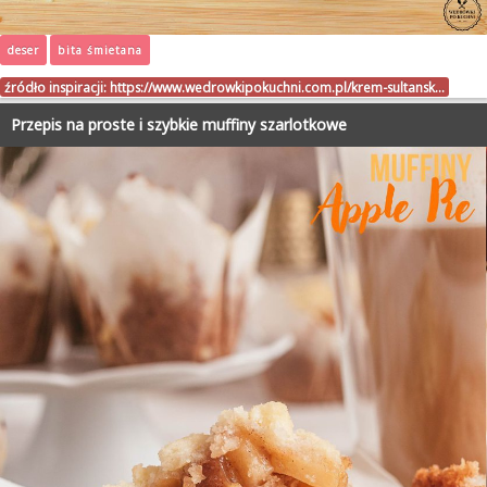
deser
bita śmietana
źródło inspiracji:
https://www.wedrowkipokuchni.com.pl/krem-sultansk…
Przepis na proste i szybkie muffiny szarlotkowe