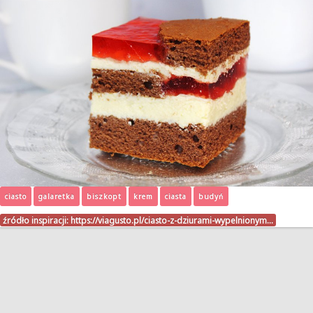
ciasto
galaretka
biszkopt
krem
ciasta
budyń
źródło inspiracji:
https://viagusto.pl/ciasto-z-dziurami-wypelnionym…