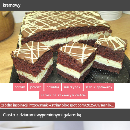
kremowy
sernik
polewa
powidła
murzynek
sernik gotowany
sernik na kakaowym cieście
źródło inspiracji:
http://smaki-katriny.blogspot.com/2025/01/sernik-…
Ciasto z dziurami wypełnionymi galaretką