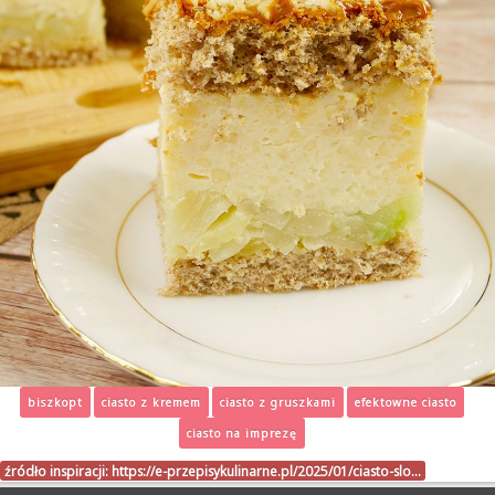
biszkopt
ciasto z kremem
ciasto z gruszkami
efektowne ciasto
ciasto na imprezę
źródło inspiracji:
https://e-przepisykulinarne.pl/2025/01/ciasto-slo…