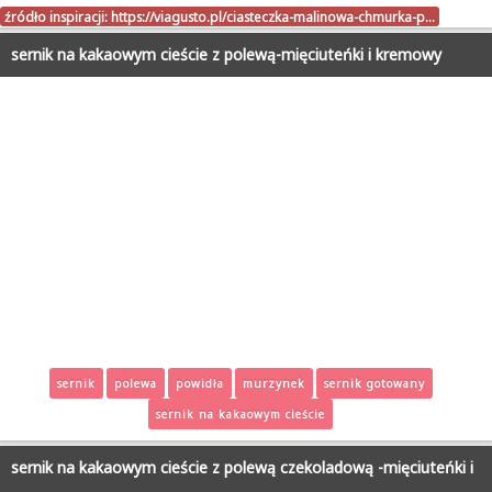
źródło inspiracji:
https://viagusto.pl/ciasteczka-malinowa-chmurka-p…
sernik na kakaowym cieście z polewą-mięciuteńki i kremowy
sernik
polewa
powidła
murzynek
sernik gotowany
sernik na kakaowym cieście
sernik na kakaowym cieście z polewą czekoladową -mięciuteńki i