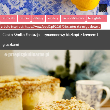
ciasteczka
ciastka
cytryny
migdały
krem cytrynowy
bez glutenu
źródło inspiracji:
https://www.food2.pl/2025/02/ciasteczka-migdalowe…
Ciasto Słodka Fantazja – cynamonowy biszkopt z kremem i
gruszkami