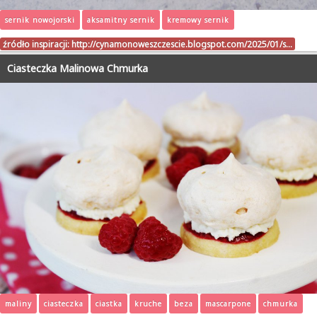
sernik nowojorski
aksamitny sernik
kremowy sernik
źródło inspiracji:
http://cynamonoweszczescie.blogspot.com/2025/01/s…
Ciasteczka Malinowa Chmurka
maliny
ciasteczka
ciastka
kruche
beza
mascarpone
chmurka