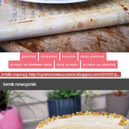
pleśniak
skubaniec
kruszon
ciasto pleśniak
przepis na domowe ciasto
stary przepis
przepis na pleśniak
źródło inspiracji:
http://cynamonoweszczescie.blogspot.com/2015/01/p…
Sernik nowojorski