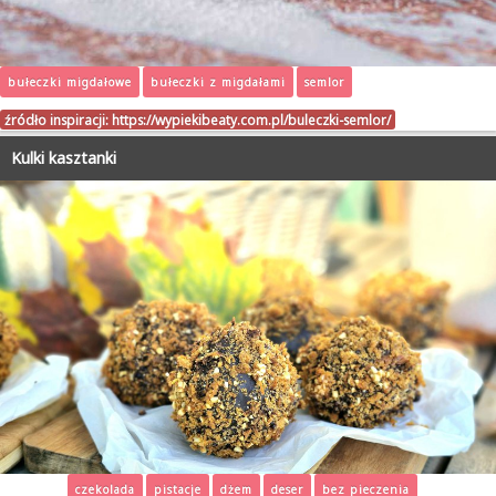
bułeczki migdałowe
bułeczki z migdałami
semlor
źródło inspiracji:
https://wypiekibeaty.com.pl/buleczki-semlor/
Kulki kasztanki
czekolada
pistacje
dżem
deser
bez pieczenia