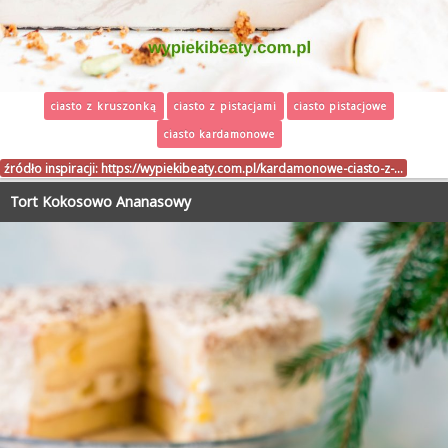
ciasto z kruszonką
ciasto z pistacjami
ciasto pistacjowe
ciasto kardamonowe
źródło inspiracji:
https://wypiekibeaty.com.pl/kardamonowe-ciasto-z-…
Tort Kokosowo Ananasowy