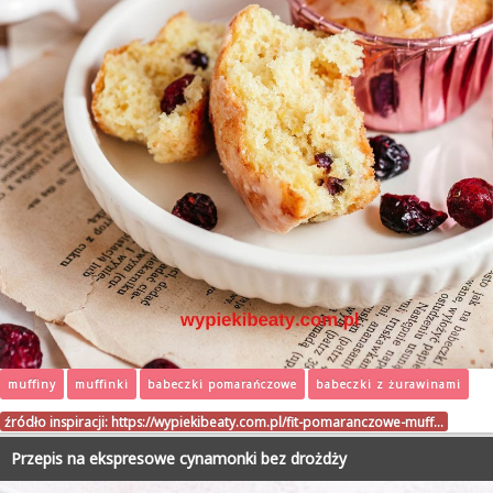
muffiny
muffinki
babeczki pomarańczowe
babeczki z żurawinami
źródło inspiracji:
https://wypiekibeaty.com.pl/fit-pomaranczowe-muff…
Przepis na ekspresowe cynamonki bez drożdży