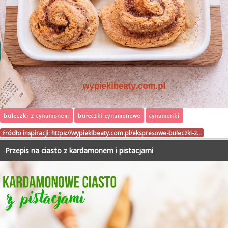
bułeczki z cynamonem
bułeczki cynamonowe
cynamonki
źródło inspiracji:
https://wypiekibeaty.com.pl/ekspresowe-buleczki-z…
Przepis na ciasto z kardamonem i pistacjami