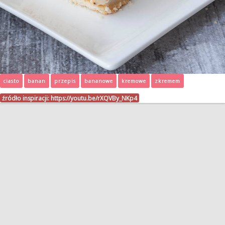
ciasto
banan
przepis
bananowe
kremowe
zkremem
źródło inspiracji:
https://youtu.be/rXQVBy_NKp4