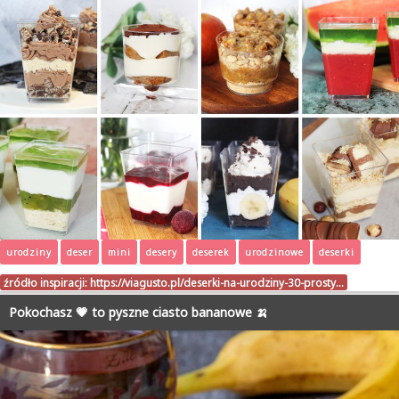
urodziny
deser
mini
desery
deserek
urodzinowe
deserki
źródło inspiracji:
https://viagusto.pl/deserki-na-urodziny-30-prosty…
Pokochasz 💗 to pyszne ciasto bananowe 🍌