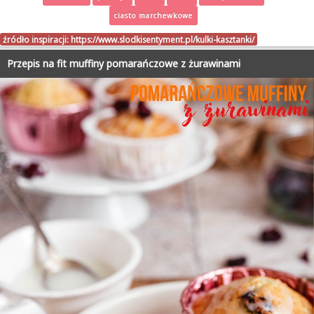
ciasto marchewkowe
źródło inspiracji:
https://www.slodkisentyment.pl/kulki-kasztanki/
Przepis na fit muffiny pomarańczowe z żurawinami