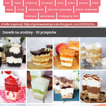
tort
ciasto
urodziny
biszkopt
torty
kokos
ananas
krem
masa
ciasta
mascarpone
mleczko kokosowe
wiórki kokosowe
żelatyna
warstwowy
tradycyjny tort
źródło inspiracji:
https://gotowanietoproste.blogspot.com/2025/02/to…
Deserki na urodziny - 30 przepisów