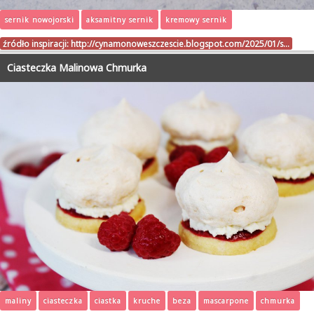
sernik nowojorski
aksamitny sernik
kremowy sernik
źródło inspiracji:
http://cynamonoweszczescie.blogspot.com/2025/01/s…
Ciasteczka Malinowa Chmurka
maliny
ciasteczka
ciastka
kruche
beza
mascarpone
chmurka