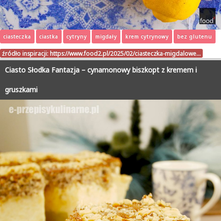
ciasteczka
ciastka
cytryny
migdały
krem cytrynowy
bez glutenu
źródło inspiracji:
https://www.food2.pl/2025/02/ciasteczka-migdalowe…
Ciasto Słodka Fantazja – cynamonowy biszkopt z kremem i
gruszkami