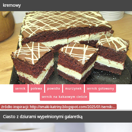
kremowy
sernik
polewa
powidła
murzynek
sernik gotowany
sernik na kakaowym cieście
źródło inspiracji:
http://smaki-katriny.blogspot.com/2025/01/sernik-…
Ciasto z dziurami wypełnionymi galaretką