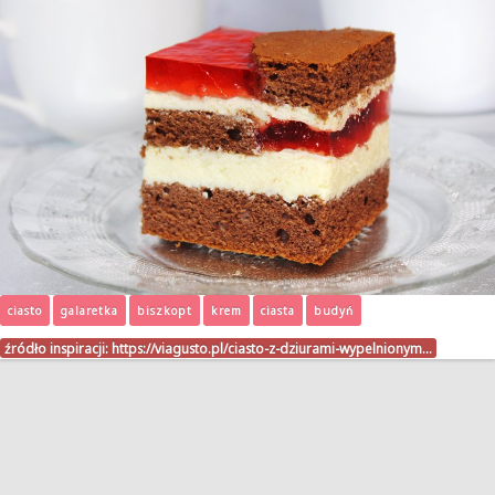
ciasto
galaretka
biszkopt
krem
ciasta
budyń
źródło inspiracji:
https://viagusto.pl/ciasto-z-dziurami-wypelnionym…