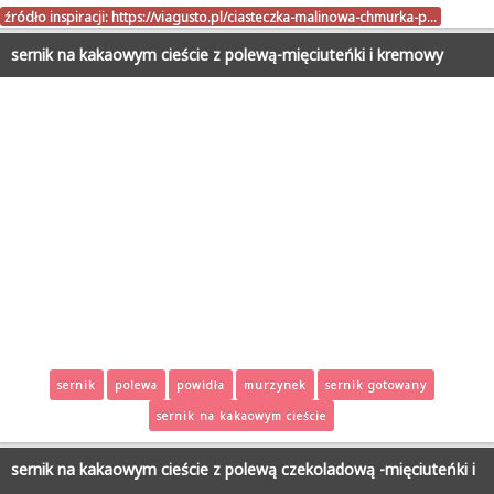
źródło inspiracji:
https://viagusto.pl/ciasteczka-malinowa-chmurka-p…
sernik na kakaowym cieście z polewą-mięciuteńki i kremowy
sernik
polewa
powidła
murzynek
sernik gotowany
sernik na kakaowym cieście
sernik na kakaowym cieście z polewą czekoladową -mięciuteńki i