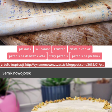
pleśniak
skubaniec
kruszon
ciasto pleśniak
przepis na domowe ciasto
stary przepis
przepis na pleśniak
źródło inspiracji:
http://cynamonoweszczescie.blogspot.com/2015/01/p…
Sernik nowojorski