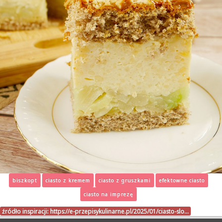
biszkopt
ciasto z kremem
ciasto z gruszkami
efektowne ciasto
ciasto na imprezę
źródło inspiracji:
https://e-przepisykulinarne.pl/2025/01/ciasto-slo…