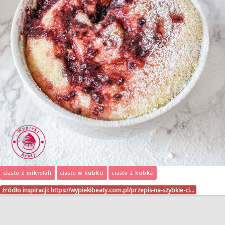
ciasto z mikrofali
ciasto w kubku
ciasto z kubka
źródło inspiracji:
https://wypiekibeaty.com.pl/przepis-na-szybkie-ci…