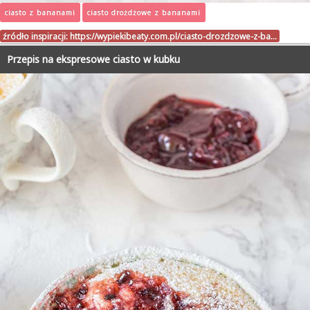
ciasto z bananami
ciasto drożdżowe z bananami
źródło inspiracji:
https://wypiekibeaty.com.pl/ciasto-drozdzowe-z-ba…
Przepis na ekspresowe ciasto w kubku