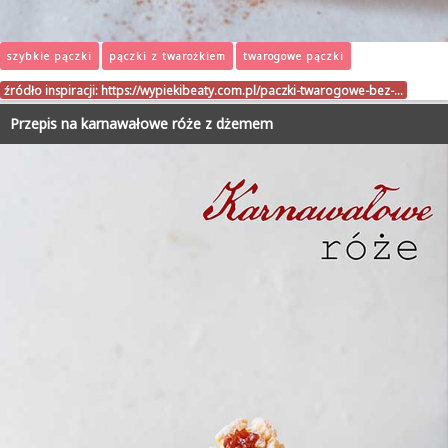
szybkie pączki
pączki z twarożkiem
twarogowe pączki
źródło inspiracji:
https://wypiekibeaty.com.pl/paczki-twarogowe-bez-…
Przepis na karnawałowe róże z dżemem