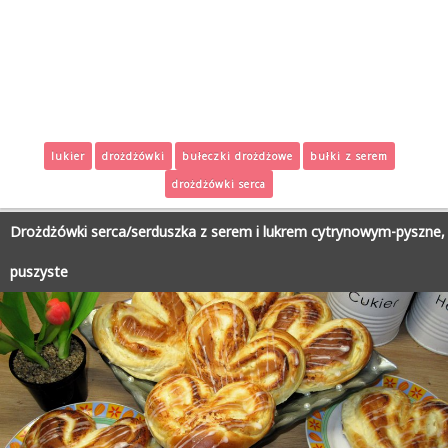
lukier
drożdżówki
bułeczki drożdżowe
bułki z serem
drożdżówki serca
Drożdżówki serca/serduszka z serem i lukrem cytrynowym-pyszne,
puszyste