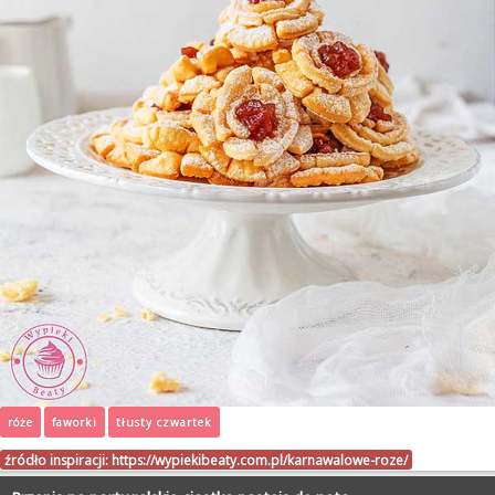
róże
faworki
tłusty czwartek
źródło inspiracji:
https://wypiekibeaty.com.pl/karnawalowe-roze/