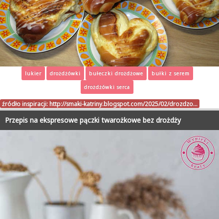
lukier
drożdżówki
bułeczki drożdżowe
bułki z serem
drożdżówki serca
źródło inspiracji:
http://smaki-katriny.blogspot.com/2025/02/drozdzo…
Przepis na ekspresowe pączki twarożkowe bez drożdży