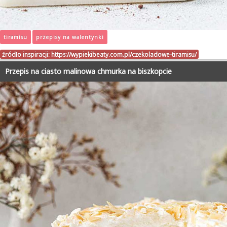
tiramisu
przepisy na walentynki
źródło inspiracji:
https://wypiekibeaty.com.pl/czekoladowe-tiramisu/
Przepis na ciasto malinowa chmurka na biszkopcie