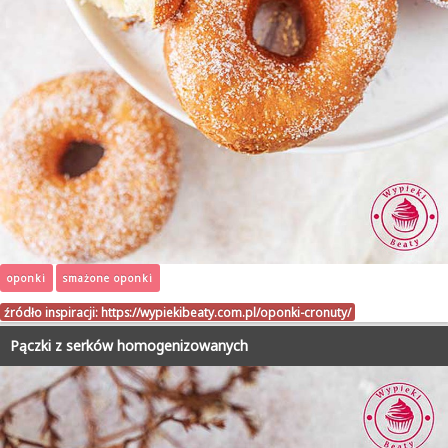
oponki
smażone oponki
źródło inspiracji:
https://wypiekibeaty.com.pl/oponki-cronuty/
Pączki z serków homogenizowanych