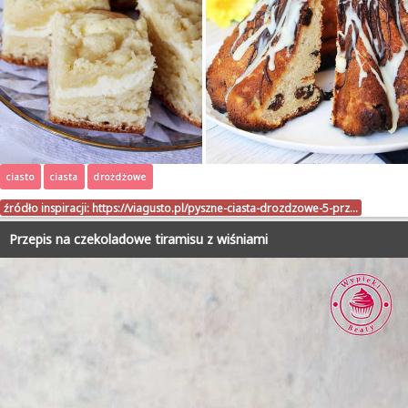
ciasto
ciasta
drożdżowe
źródło inspiracji:
https://viagusto.pl/pyszne-ciasta-drozdzowe-5-prz…
Przepis na czekoladowe tiramisu z wiśniami