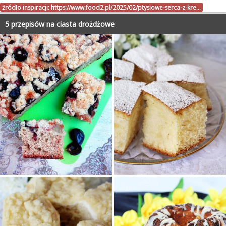
źródło inspiracji:
https://www.food2.pl/2025/02/ptysiowe-serca-z-kre…
5 przepisów na ciasta drożdżowe