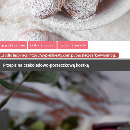
pączki serowe
szybkie pączki
pączki z serków
źródło inspiracji:
https://wypiekibeaty.com.pl/paczki-z-serkow-homog…
Przepis na czekoladowo-porzeczkową kostkę