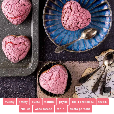
maliny
desery
ciasta
wanilia
ptysie
biała czekolada
sezam
chałwa
woda różana
tahini
ciasto parzone