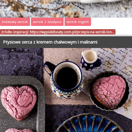
kremowy sernik
sernik z londynu
sernik nigelli
źródło inspiracji:
https://wypiekibeaty.com.pl/przepis-na-sernik-lon…
Ptysiowe serca z kremem chałwowym i malinami