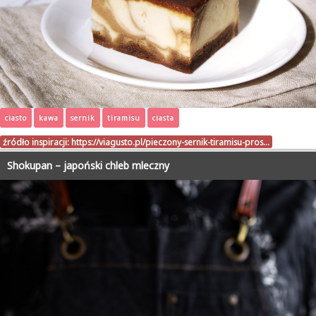
ciasto
kawa
sernik
tiramisu
ciasta
źródło inspiracji:
https://viagusto.pl/pieczony-sernik-tiramisu-pros…
Shokupan – japoński chleb mleczny