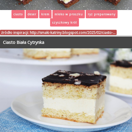
ciasto
deser
krem
mleko w proszku
ryż preparowany
szyszkowy król
źródło inspiracji:
http://smaki-katriny.blogspot.com/2025/02/ciasto-…
Ciasto Biała Cytrynka