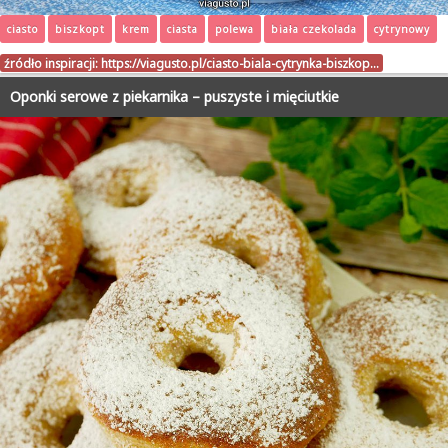
ciasto
biszkopt
krem
ciasta
polewa
biała czekolada
cytrynowy
źródło inspiracji:
https://viagusto.pl/ciasto-biala-cytrynka-biszkop…
Oponki serowe z piekarnika – puszyste i mięciutkie