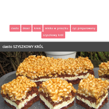
ciasto
deser
krem
mleko w proszku
ryż preparowany
szyszkowy król
ciasto SZYSZKOWY KRÓL