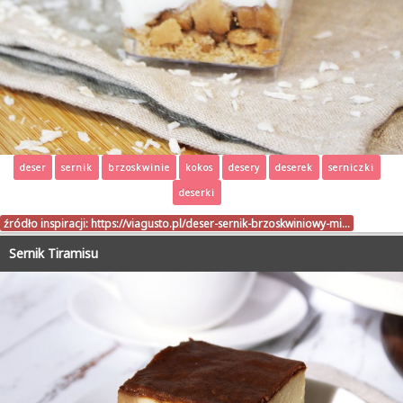
deser
sernik
brzoskwinie
kokos
desery
deserek
serniczki
deserki
źródło inspiracji:
https://viagusto.pl/deser-sernik-brzoskwiniowy-mi…
Sernik Tiramisu