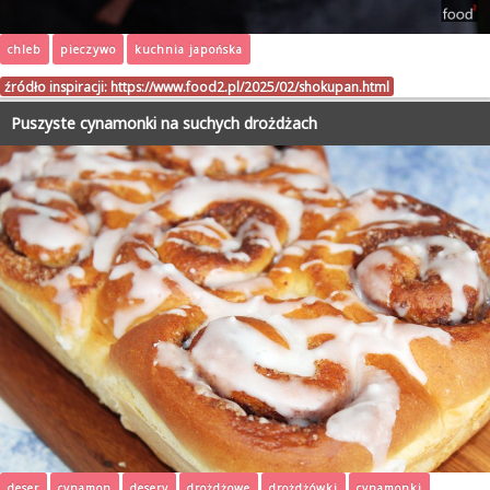
chleb
pieczywo
kuchnia japońska
źródło inspiracji:
https://www.food2.pl/2025/02/shokupan.html
Puszyste cynamonki na suchych drożdżach
deser
cynamon
desery
drożdżowe
drożdżówki
cynamonki