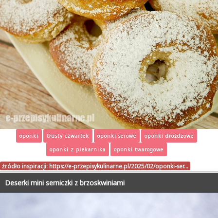
oponki
tłusty czwartek
oponki serowe
oponki drożdżowe
oponki z piekarnika
oponki twarogowe
źródło inspiracji:
https://e-przepisykulinarne.pl/2025/02/oponki-ser…
Deserki mini serniczki z brzoskwiniami