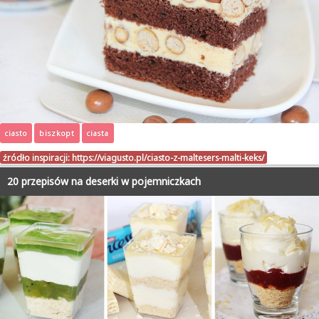
ciasto
biszkopt
ciasta
źródło inspiracji:
https://viagusto.pl/ciasto-z-maltesers-malti-keks/
20 przepisów na deserki w pojemniczkach