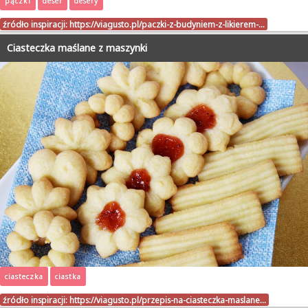
pączki
deser
desery
źródło inspiracji:
https://viagusto.pl/paczki-z-budyniem-z-likierem-…
Ciasteczka maślane z maszynki
ciasteczka
ciastka
źródło inspiracji:
https://viagusto.pl/przepis-na-ciasteczka-maslane…