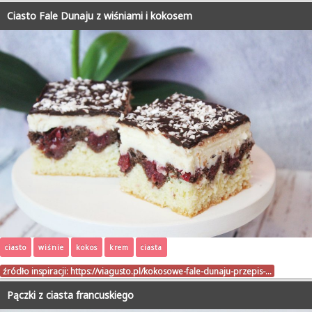
Ciasto Fale Dunaju z wiśniami i kokosem
ciasto
wiśnie
kokos
krem
ciasta
źródło inspiracji:
https://viagusto.pl/kokosowe-fale-dunaju-przepis-…
Pączki z ciasta francuskiego