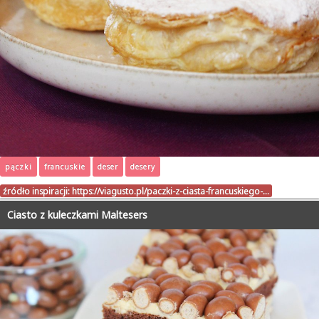
pączki
francuskie
deser
desery
źródło inspiracji:
https://viagusto.pl/paczki-z-ciasta-francuskiego-…
Ciasto z kuleczkami Maltesers