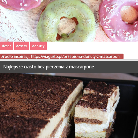
deser
desery
donuty
źródło inspiracji:
https://viagusto.pl/przepis-na-donuty-z-mascarpon…
Najlepsze ciasto bez pieczenia z mascarpone