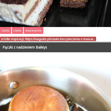
ciasto
ciasta
mascarpone
źródło inspiracji:
https://viagusto.pl/ciasto-bez-pieczenia-z-mascar…
Pączki z nadzieniem Baileys