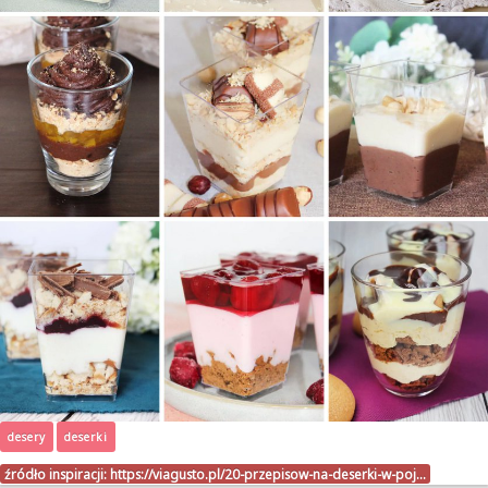
desery
deserki
źródło inspiracji:
https://viagusto.pl/20-przepisow-na-deserki-w-poj…