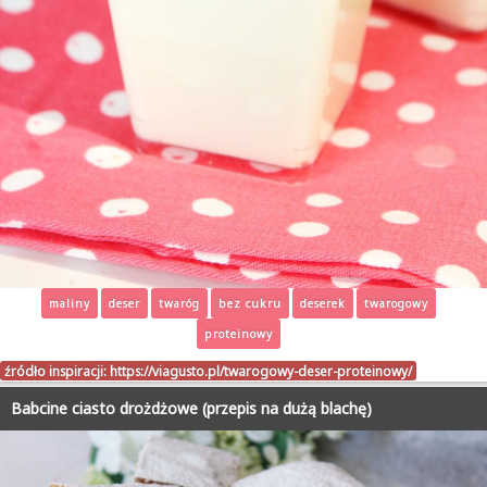
maliny
deser
twaróg
bez cukru
deserek
twarogowy
proteinowy
źródło inspiracji:
https://viagusto.pl/twarogowy-deser-proteinowy/
Babcine ciasto drożdżowe (przepis na dużą blachę)