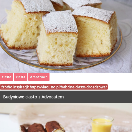
ciasto
ciasta
drożdżowe
źródło inspiracji:
https://viagusto.pl/babcine-ciasto-drozdzowe/
Budyniowe ciasto z Advocatem