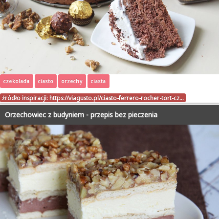
czekolada
ciasto
orzechy
ciasta
źródło inspiracji:
https://viagusto.pl/ciasto-ferrero-rocher-tort-cz…
Orzechowiec z budyniem - przepis bez pieczenia