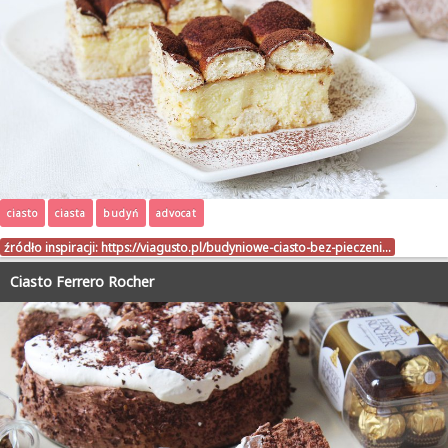
ciasto
ciasta
budyń
advocat
źródło inspiracji:
https://viagusto.pl/budyniowe-ciasto-bez-pieczeni…
Ciasto Ferrero Rocher