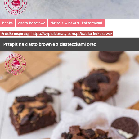
babka
ciasto kokosowe
ciasto z wiórkami kokosowymi
źródło inspiracji:
https://wypiekibeaty.com.pl/babka-kokosowa/
Przepis na ciasto brownie z ciasteczkami oreo