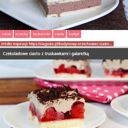
ciasto
orzechy
herbatniki
ciasta
budyń
źródło inspiracji:
https://viagusto.pl/budyniowy-orzechowiec-ciasto-…
Czekoladowe ciasto z truskawkami i galaretką