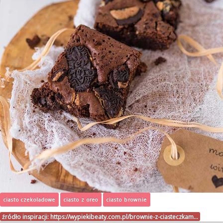
ciasto czekoladowe
ciasto z oreo
ciasto brownie
źródło inspiracji:
https://wypiekibeaty.com.pl/brownie-z-ciasteczkam…