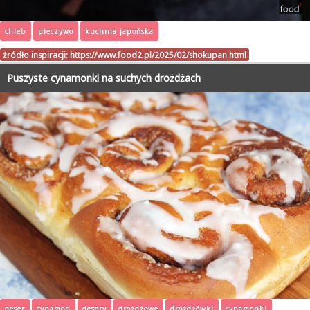
chleb
pieczywo
kuchnia japońska
źródło inspiracji:
https://www.food2.pl/2025/02/shokupan.html
Puszyste cynamonki na suchych drożdżach
deser
cynamon
desery
drożdżowe
drożdżówki
cynamonki