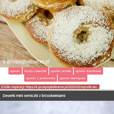
oponki
tłusty czwartek
oponki serowe
oponki drożdżowe
oponki z piekarnika
oponki twarogowe
źródło inspiracji:
https://e-przepisykulinarne.pl/2025/02/oponki-ser…
Deserki mini serniczki z brzoskwiniami