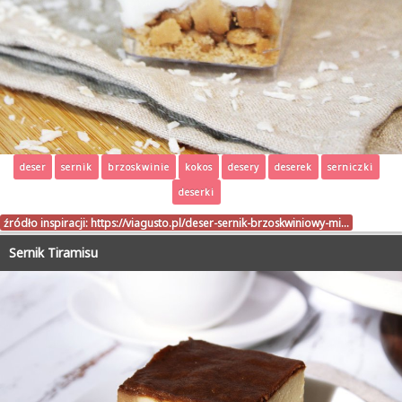
deser
sernik
brzoskwinie
kokos
desery
deserek
serniczki
deserki
źródło inspiracji:
https://viagusto.pl/deser-sernik-brzoskwiniowy-mi…
Sernik Tiramisu