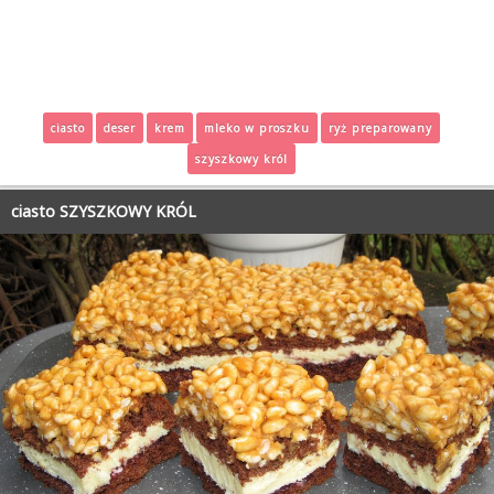
ciasto
deser
krem
mleko w proszku
ryż preparowany
szyszkowy król
ciasto SZYSZKOWY KRÓL