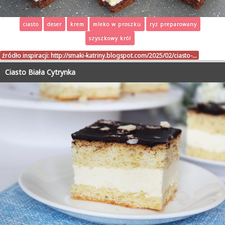
ciasto
deser
krem
mleko w proszku
ryż preparowany
szyszkowy król
źródło inspiracji:
http://smaki-katriny.blogspot.com/2025/02/ciasto-…
Ciasto Biała Cytrynka