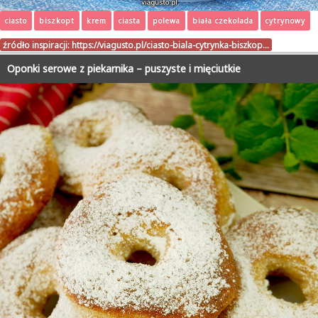
ciasto
biszkopt
krem
ciasta
polewa
biała czekolada
cytrynowy
źródło inspiracji:
https://viagusto.pl/ciasto-biala-cytrynka-biszkop…
Oponki serowe z piekarnika – puszyste i mięciutkie