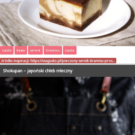
ciasto
kawa
sernik
tiramisu
ciasta
źródło inspiracji:
https://viagusto.pl/pieczony-sernik-tiramisu-pros…
Shokupan – japoński chleb mleczny