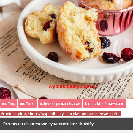
muffiny
muffinki
babeczki pomarańczowe
babeczki z żurawinami
źródło inspiracji:
https://wypiekibeaty.com.pl/fit-pomaranczowe-muff…
Przepis na ekspresowe cynamonki bez drożdży