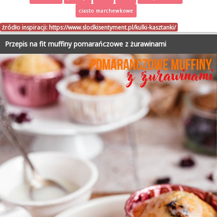
ciasto marchewkowe
źródło inspiracji:
https://www.slodkisentyment.pl/kulki-kasztanki/
Przepis na fit muffiny pomarańczowe z żurawinami