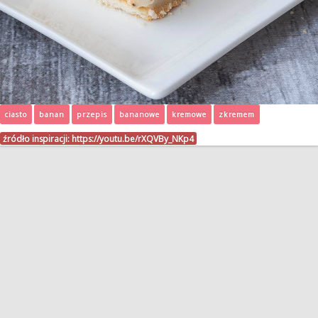
ciasto
banan
przepis
bananowe
kremowe
zkremem
źródło inspiracji:
https://youtu.be/rXQVBy_NKp4