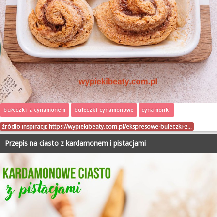
bułeczki z cynamonem
bułeczki cynamonowe
cynamonki
źródło inspiracji:
https://wypiekibeaty.com.pl/ekspresowe-buleczki-z…
Przepis na ciasto z kardamonem i pistacjami