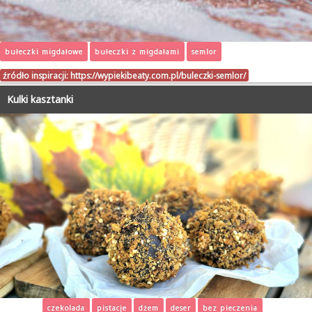
bułeczki migdałowe
bułeczki z migdałami
semlor
źródło inspiracji:
https://wypiekibeaty.com.pl/buleczki-semlor/
Kulki kasztanki
czekolada
pistacje
dżem
deser
bez pieczenia