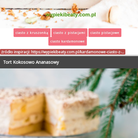
ciasto z kruszonką
ciasto z pistacjami
ciasto pistacjowe
ciasto kardamonowe
źródło inspiracji:
https://wypiekibeaty.com.pl/kardamonowe-ciasto-z-…
Tort Kokosowo Ananasowy