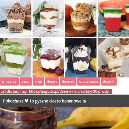
urodziny
deser
mini
desery
deserek
urodzinowe
deserki
źródło inspiracji:
https://viagusto.pl/deserki-na-urodziny-30-prosty…
Pokochasz 💗 to pyszne ciasto bananowe 🍌