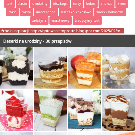
tort
ciasto
urodziny
biszkopt
torty
kokos
ananas
krem
masa
ciasta
mascarpone
mleczko kokosowe
wiórki kokosowe
żelatyna
warstwowy
tradycyjny tort
źródło inspiracji:
https://gotowanietoproste.blogspot.com/2025/02/to…
Deserki na urodziny - 30 przepisów