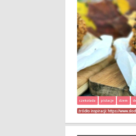
czekolada
pistacje
dżem
d
źródło inspiracji:
https://www.slod