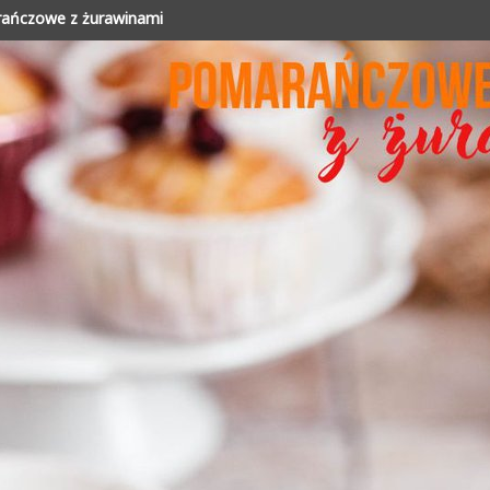
arańczowe z żurawinami