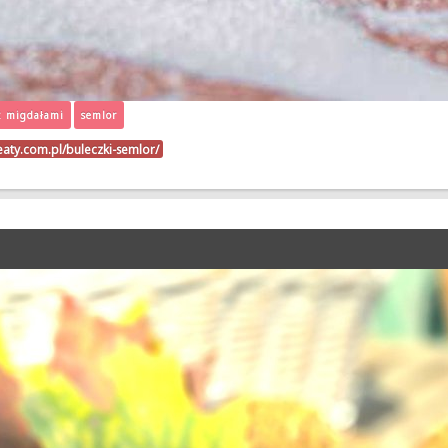
z migdałami
semlor
eaty.com.pl/buleczki-semlor/