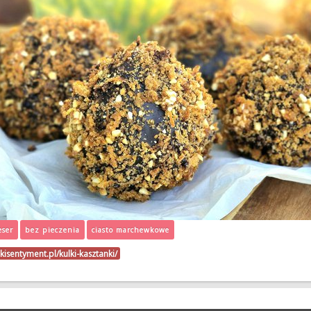
eser
bez pieczenia
ciasto marchewkowe
kisentyment.pl/kulki-kasztanki/