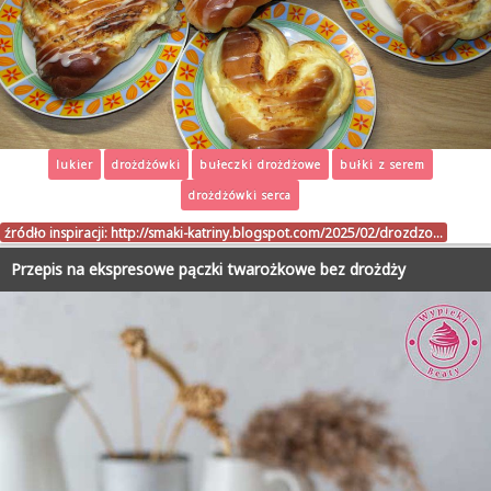
lukier
drożdżówki
bułeczki drożdżowe
bułki z serem
drożdżówki serca
źródło inspiracji:
http://smaki-katriny.blogspot.com/2025/02/drozdzo…
Przepis na ekspresowe pączki twarożkowe bez drożdży