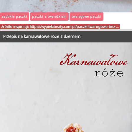
szybkie pączki
pączki z twarożkiem
twarogowe pączki
źródło inspiracji:
https://wypiekibeaty.com.pl/paczki-twarogowe-bez-…
Przepis na karnawałowe róże z dżemem