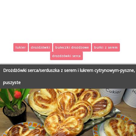
lukier
drożdżówki
bułeczki drożdżowe
bułki z serem
drożdżówki serca
Drożdżówki serca/serduszka z serem i lukrem cytrynowym-pyszne,
puszyste