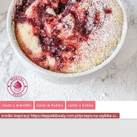
ciasto z mikrofali
ciasto w kubku
ciasto z kubka
źródło inspiracji:
https://wypiekibeaty.com.pl/przepis-na-szybkie-ci…