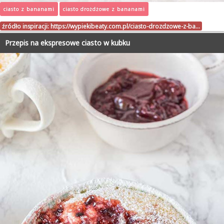
ciasto z bananami
ciasto drożdżowe z bananami
źródło inspiracji:
https://wypiekibeaty.com.pl/ciasto-drozdzowe-z-ba…
Przepis na ekspresowe ciasto w kubku