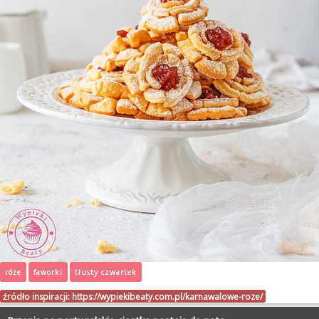
róże
faworki
tłusty czwartek
źródło inspiracji:
https://wypiekibeaty.com.pl/karnawalowe-roze/